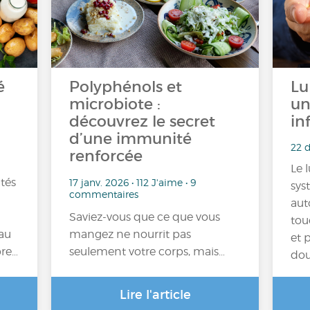
é
Polyphénols et
Lu
microbiote :
un
découvrez le secret
in
d’une immunité
22 d
renforcée
Le 
ltés
17 janv. 2026 • 112 J'aime • 9
sys
commentaires
aut
Saviez-vous que ce que vous
tou
 au
mangez ne nourrit pas
et 
bre…
seulement votre corps, mais…
dou
Lire l'article