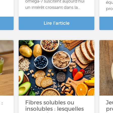
oméga-7 suscitent aujourd’hui
équ
un intérêt croissant dans la…
pro
Lire l'article
:
Fibres solubles ou
Je
insolubles : lesquelles
pr