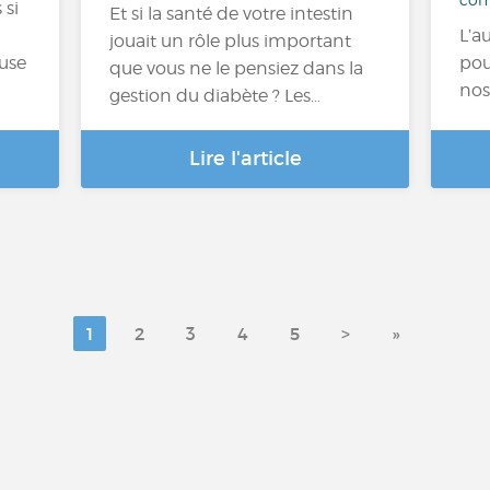
 si
Et si la santé de votre intestin
L’a
jouait un rôle plus important
fuse
pou
que vous ne le pensiez dans la
nos
gestion du diabète ? Les…
Lire l'article
1
2
3
4
5
>
»