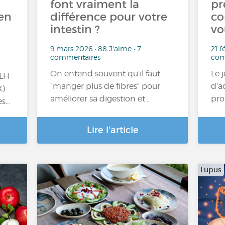
font vraiment la
pr
ien
différence pour votre
co
intestin ?
vo
9 mars 2026 • 88 J'aime • 7
21 f
commentaires
com
On entend souvent qu’il faut
Le 
XLH
“manger plus de fibres” pour
d’a
X)
améliorer sa digestion et…
pro
es…
Lire l'article
Lupus