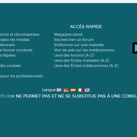
ACCÈS RAPIDE
ations et récompenses
Magazine santé
 dans les médias
Rechercher un forum
ditoriale
S'informer sur une maladie
de bonne conduite
Voir les avis sur les médicaments
s légales
Liste des forums (A-Z)
Liste des fiches maladies (A-Z)
des cookies
Liste des fiches médicaments (A-Z)
 pour les professionnels
Langue
NE PERMET PAS ET NE SE SUBSTITUE PAS À UNE CONSU
TY.COM