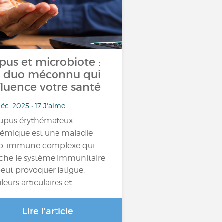
pus et microbiote :
 duo méconnu qui
fluence votre santé
éc. 2025 • 17 J'aime
lupus érythémateux
témique est une maladie
o-immune complexe qui
che le système immunitaire
peut provoquer fatigue,
leurs articulaires et…
Lire l'article