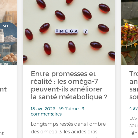
Entre promesses et
Tr
réalité : les oméga-7
an
nt
peuvent-ils améliorer
sa
la santé métabolique ?
so
4 av
18 avr. 2026 • 49 J'aime • 3
commentaires
Les
Longtemps restés dans l’ombre
sou
des oméga-3, les acides gras
nt
l’é