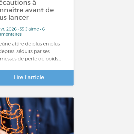
écautions à
nnaître avant de
us lancer
évr. 2026 • 35 J'aime • 6
mentaires
jeûne attire de plus en plus
deptes, séduits par ses
messes de perte de poids…
Lire l'article