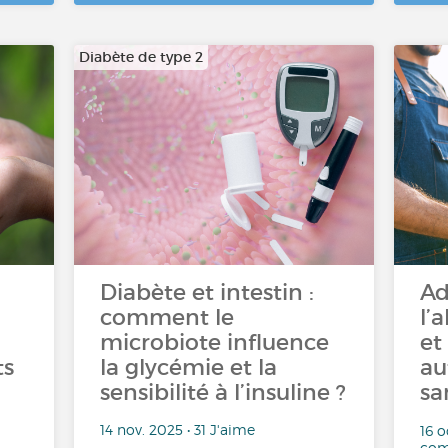
Diabète de type 2
Diabète et intestin :
Ad
comment le
l’
microbiote influence
et
ts
la glycémie et la
au
sensibilité à l’insuline ?
sa
14 nov. 2025 • 31 J'aime
16 o
com