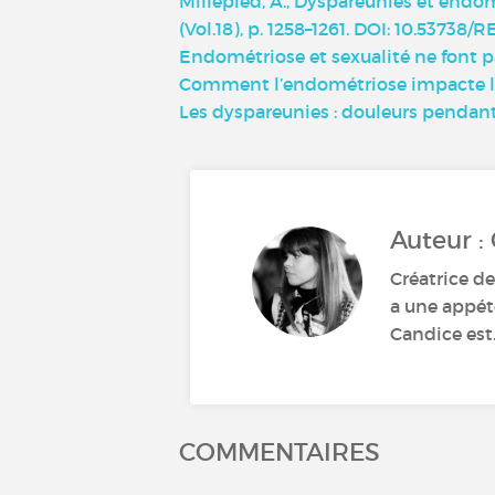
Millepied, A., Dyspareunies et endo
(Vol.18), p. 1258–1261. DOI: 10.53738
Endométriose et sexualité ne font 
Comment l’endométriose impacte la 
Les dyspareunies : douleurs pendant 
Auteur :
Créatrice de
a une appéte
Candice est.
COMMENTAIRES