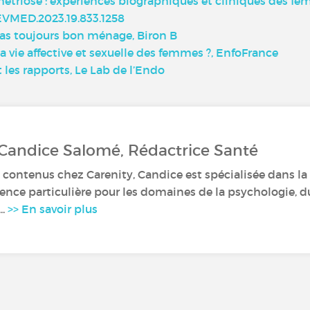
métriose : expériences biographiques et cliniques des f
/REVMED.2023.19.833.1258
pas toujours bon ménage, Biron B
vie affective et sexuelle des femmes ?, EnfoFrance
les rapports, Le Lab de l’Endo
 Candice Salomé, Rédactrice Santé
 contenus chez Carenity, Candice est spécialisée dans la r
nce particulière pour les domaines de la psychologie, du
..
>> En savoir plus