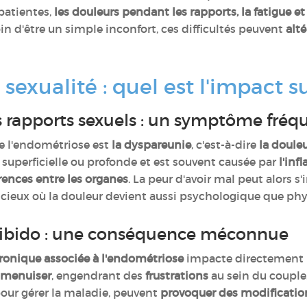
atientes,
les douleurs pendant les rapports, la fatigue e
in d'être un simple inconfort, ces difficultés peuvent
alté
exualité : quel est l'impact su
 rapports sexuels : un symptôme fré
 l'endométriose est
la dyspareunie
, c'est-à-dire
la douleu
e superficielle ou profonde et est souvent causée par
l'inf
ences entre les organes
. La peur d'avoir mal peut alors s'
 vicieux où la douleur devient aussi psychologique que ph
e libido : une conséquence méconnue
hronique associée à l'endométriose
impacte directement la
'amenuiser
, engendrant des
frustrations
au sein du couple.
pour gérer la maladie, peuvent
provoquer des modification