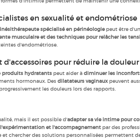
es formes d'intimité permettent de maintenir une connexi
cialistes en sexualité et endométriose
nésithérapeute spécialisé en périnéologie
peut être d'un
ente musculaire et des techniques pour relâcher les ten
tteintes d'endométriose.
et d'accessoires pour réduire la douleu
e
produits hydratants
peut aider à
diminuer les inconforts
itements hormonaux. Des
dilatateurs vaginaux
peuvent aus
 progressivement les douleurs lors des rapports.
ité, mais il est possible d'
adapter sa vie intime pour co
 l'expérimentation et l'accompagnement
par des professi
e et chercher des solutions personnalisées permettent d