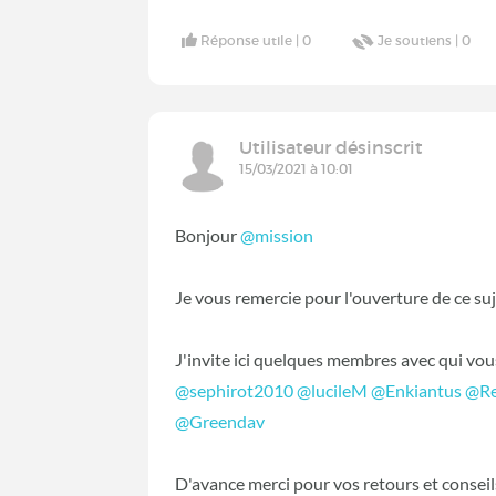
Réponse utile |
0
Je soutiens |
0
Utilisateur désinscrit
15/03/2021 à 10:01
Bonjour
@mission
‍
Je vous remercie pour l'ouverture de ce su
J'invite ici quelques membres avec qui vo
@sephirot2010
‍
@lucileM
‍
@Enkiantus
‍
@Re
@Greendav
‍
D'avance merci pour vos retours et conseil