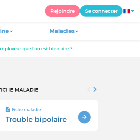
Rejoindre
Se connecter
ine
Maladies
 employeur que l'on est bipolaire ?
FICHE MALADIE
Fiche maladie
Fiche maladie 
Trouble bipolaire
Troubles 
et somme