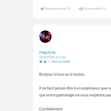
Réponse utile |
0
Je soutiens |
0
meyline
05/04/2021 à 17:32
Bon conseiller
Bonjour à tous ou à toutes,
Il ne faut jamais dire à un employeur que vo
que votre pathologie ne vous empêche pas de
Cordialement