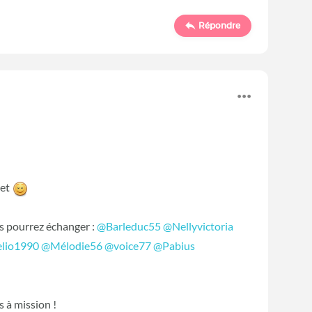
Répondre
jet
us pourrez échanger :
@Barleduc55
‍
@Nellyvictoria
lio1990
‍
@Mélodie56
‍
@voice77
‍
@Pabius
s à mission !