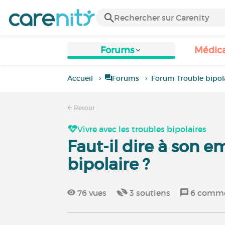
Forums
Médic
Accueil
Forums
Forum Trouble bipol
Retour
Vivre avec les troubles bipolaires
Faut-il dire à son e
bipolaire ?
76
vues
3
soutiens
6
comme