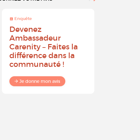
Enquête
Enquête
Devenez
Sur une 
Ambassadeur
à 10, que
Carenity – Faites la
probabil
différence dans la
recomm
communauté !
Carenit
à un pro
Je donne mon avis
Je donne