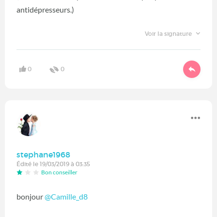
antidépresseurs.)
Voir la signature
0
0
stephane1968
Édité le 19/03/2019 à 03:35
Bon conseiller
bonjour
@Camille_d8
‍