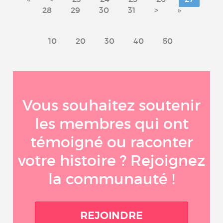
28
29
30
31
>
»
10
20
30
40
50
Vous souhaitez soutenir
les membres qui ont
témoigné ou raconter
votre histoire ? Rejoignez
la communauté !
REJOINDRE