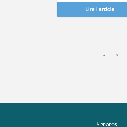
Lire l'article
«
<
À PROPOS