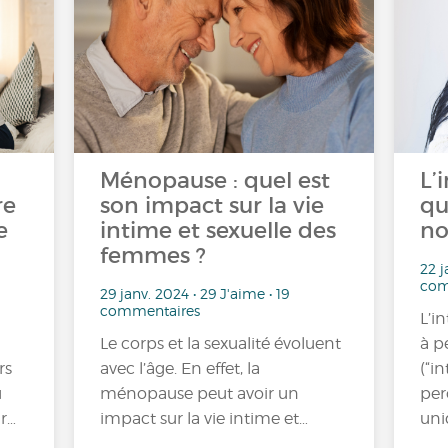
Ménopause : quel est
L’
re
son impact sur la vie
qu
e
intime et sexuelle des
no
femmes ?
22 j
com
29 janv. 2024 • 29 J'aime • 19
commentaires
L’i
Le corps et la sexualité évoluent
à pe
rs
avec l’âge. En effet, la
(“i
u
ménopause peut avoir un
per
ur…
impact sur la vie intime et…
uni