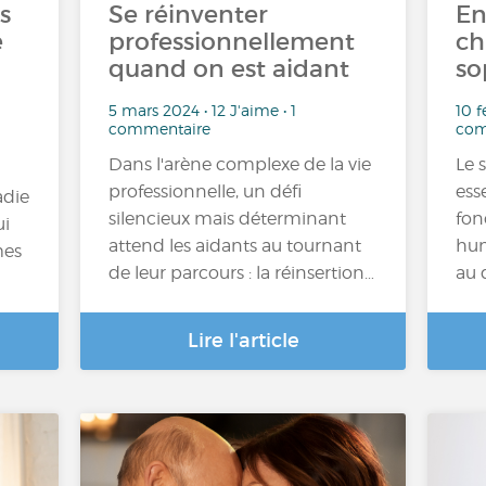
s
Se réinventer
En
é
professionnellement
ch
quand on est aidant
so
5 mars 2024 • 12 J'aime • 1
10 f
commentaire
com
Dans l'arène complexe de la vie
Le 
professionnelle, un défi
ess
adie
silencieux mais déterminant
fon
ui
attend les aidants au tournant
hum
mes
de leur parcours : la réinsertion…
au 
Lire l'article