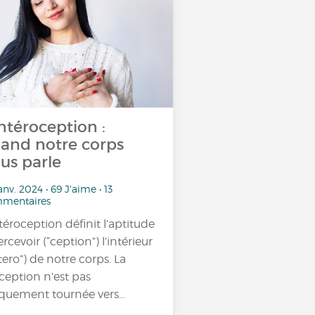
intéroception :
and notre corps
us parle
anv. 2024 • 69 J'aime • 13
mentaires
ntéroception définit l’aptitude
rcevoir (“ception”) l’intérieur
ntero”) de notre corps. La
ception n’est pas
quement tournée vers…