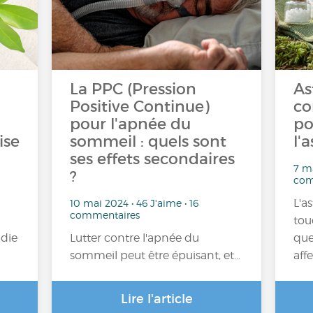
La PPC (Pression
As
Positive Continue)
co
pour l'apnée du
po
ise
sommeil : quels sont
l'
ses effets secondaires
7 ma
?
com
L'a
10 mai 2024 • 46 J'aime • 16
commentaires
tou
adie
Lutter contre l'apnée du
que
sommeil peut être épuisant, et…
aff
Lire l'article