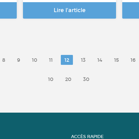
Lire l'article
8
9
10
11
12
13
14
15
16
10
20
30
ACCÈS RAPIDE