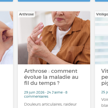
Arthrose
Vitilig
Arthrose : comment
Vi
évolue la maladie au
pe
fil du temps ?
pi
25 j
29 juin 2026 • 24 J'aime • 8
commentaires
Voi
Douleurs articulaires, raideur
bla