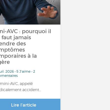
ni-AVC : pourquoi il
 faut jamais
endre des
ymptômes
mporaires à la
gère
uil. 2026 • 5 J'aime • 2
mentaires
mini-AVC, appelé
icalement accident…
Lire l'article