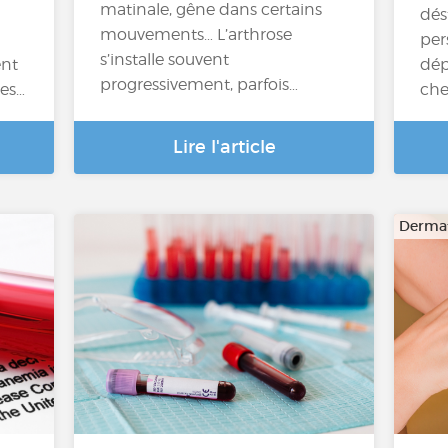
matinale, gêne dans certains
dés
mouvements… L’arthrose
per
s’installe souvent
ent
dép
progressivement, parfois…
es…
che
Lire l'article
Dermat