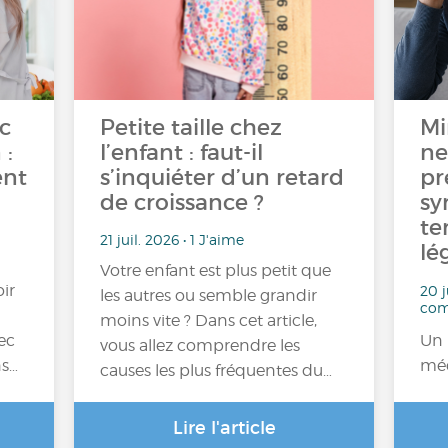
c
Petite taille chez
Mi
 :
l’enfant : faut-il
ne
ent
s’inquiéter d’un retard
pr
de croissance ?
s
te
21 juil. 2026 • 1 J'aime
lé
Votre enfant est plus petit que
ir
20 j
les autres ou semble grandir
com
moins vite ? Dans cet article,
vec
Un 
vous allez comprendre les
ns…
méd
causes les plus fréquentes du…
Lire l'article