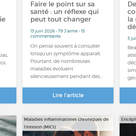
Faire le point sur sa
De
santé : un réflexe qui
co
ie
peut tout changer
la
dé
13 juin 2026 • 79 J'aime • 15
commentaires
3 ju
On pense souvent à consulter
Bea
lorsqu’un symptôme apparaît.
pas,
att
Pourtant, de nombreuses
os.
déc
maladies évoluent
t
simi
silencieusement pendant des…
gér
Lire l'article
Maladies inflammatoires chroniques de
Encéph
l'intestin (MICI)