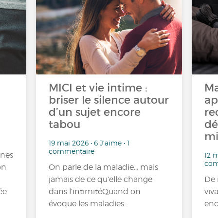
MICI et vie intime :
Ma
briser le silence autour
ap
d’un sujet encore
re
tabou
dé
mi
19 mai 2026 • 6 J'aime • 1
commentaire
nnes
12 m
com
on
On parle de la maladie… mais
jamais de ce qu’elle change
De 
ée
dans l’intimitéQuand on
viv
évoque les maladies…
enc