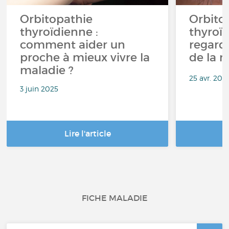
Orbitopathie
Orbito
thyroïdienne :
thyroï
comment aider un
regard 
proche à mieux vivre la
de la 
maladie ?
25 avr. 202
3 juin 2025
Lire l'article
FICHE MALADIE