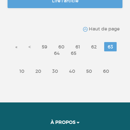
Lire l'article
Haut de page
«
<
59
60
61
62
63
64
65
10
20
30
40
50
60
À PROPOS