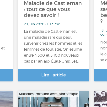
Maladie de Castleman
Mé
:
: tout ce que vous
sa
devez savoir !
be
?
29 juin 2020 • 1 J'aime
18 j
La maladie de Castleman est
com
une maladie rare qui peut
Nou
survenir chez les hommes et les
 et
nom
femmes de tout âge. On estime
le 
entre 4 300 et 5 100 nouveaux
se 
cas par an aux États-Unis. Les…
Lire l'article
Maladies immuno avec biothérapie