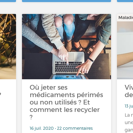
Maladi
Où jeter ses
Vi
?
médicaments périmés
de
ou non utilisés ? Et
13 j
comment les recycler
La 
?
une
16 juil. 2020 • 22 commentaires
gan