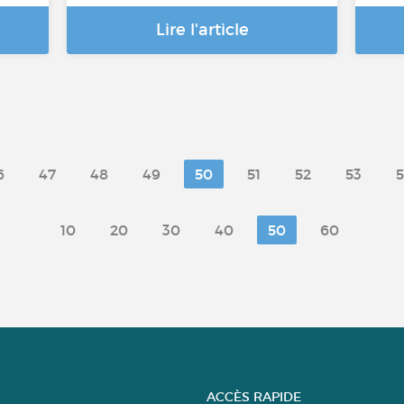
Lire l'article
6
47
48
49
50
51
52
53
10
20
30
40
50
60
ACCÈS RAPIDE