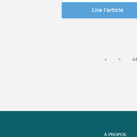
Lire l'article
«
<
4
À PROPOS