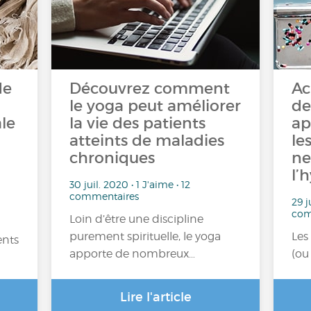
de
Découvrez comment
Ac
le yoga peut améliorer
de
le
la vie des patients
ap
atteints de maladies
le
chroniques
ne
l’
30 juil. 2020 • 1 J'aime • 12
commentaires
29 j
com
Loin d’être une discipline
purement spirituelle, le yoga
Les
ents
apporte de nombreux…
(ou
Lire l'article