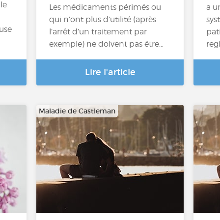
le
Les médicaments périmés ou
a u
qui n’ont plus d’utilité (après
sys
use
l’arrêt d’un traitement par
pat
exemple) ne doivent pas être…
regi
Lire l'article
Maladie de Castleman