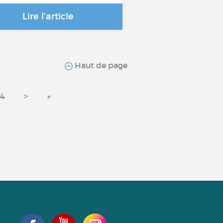
Lire l'article
Haut de page
54
>
»