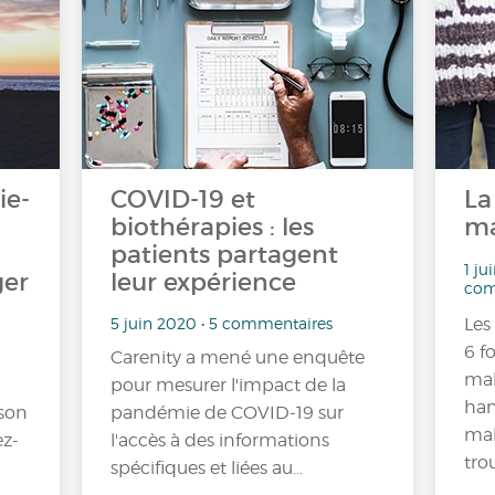
ie-
COVID-19 et
La
biothérapies : les
ma
patients partagent
1 ju
er
leur expérience
com
5 juin 2020 • 5 commentaires
Les
6 f
Carenity a mené une enquête
mal
pour mesurer l'impact de la
han
 son
pandémie de COVID-19 sur
mal
ez-
l'accès à des informations
tro
spécifiques et liées au…