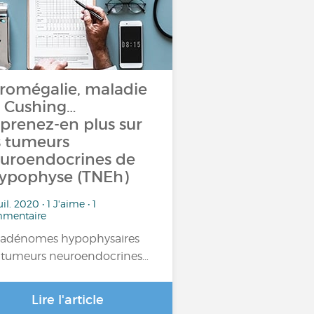
romégalie, maladie
 Cushing…
prenez-en plus sur
s tumeurs
uroendocrines de
hypophyse (TNEh)
uil. 2020 • 1 J'aime • 1
mentaire
 adénomes hypophysaires
 tumeurs neuroendocrines…
Lire l'article