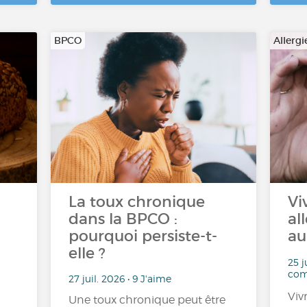
BPCO
Allergi
La toux chronique
Vi
dans la BPCO :
al
pourquoi persiste-t-
au
elle ?
25 j
com
27 juil. 2026 • 9 J'aime
Viv
Une toux chronique peut être