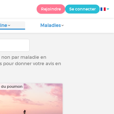
Rejoindre
Se connecter
ine
Maladies
ou non par maladie en
us pour donner votre avis en
r du poumon