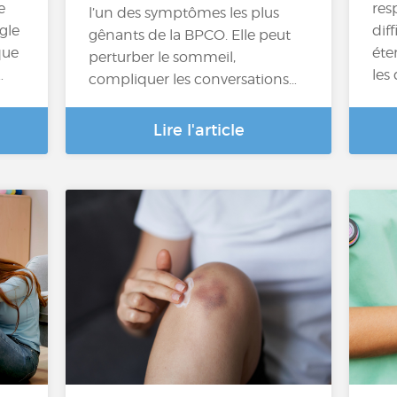
e
res
l’un des symptômes les plus
gle
diff
gênants de la BPCO. Elle peut
que
éte
perturber le sommeil,
…
les
compliquer les conversations…
Lire l'article