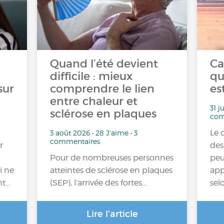
Quand l’été devient
Ca
difficile : mieux
qu
sur
comprendre le lien
es
entre chaleur et
31 j
sclérose en plaques
com
Le 
3 août 2026 • 28 J'aime • 3
commentaires
r
des
Pour de nombreuses personnes
peu
i ne
atteintes de sclérose en plaques
app
nt…
(SEP), l’arrivée des fortes…
sel
Lire l'article