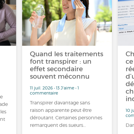
Quand les traitements
Ch
font transpirer : un
ce
effet secondaire
ré
souvent méconnu
d’
dé
11 juil. 2026 • 13 J'aime • 1
ch
commentaire
re
in
Transpirer davantage sans
tade
raison apparente peut être
10 j
les
com
déroutant. Certaines personnes
ont
remarquent des sueurs…
Dan