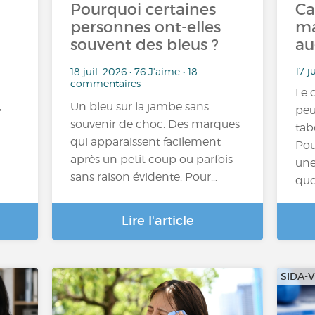
Pourquoi certaines
Ca
personnes ont-elles
ma
souvent des bleus ?
au
17 j
18 juil. 2026 • 76 J'aime • 18
commentaires
Le 
,
Un bleu sur la jambe sans
peu
souvenir de choc. Des marques
tab
qui apparaissent facilement
Pou
après un petit coup ou parfois
une
sans raison évidente. Pour…
que
Lire l'article
SIDA-V