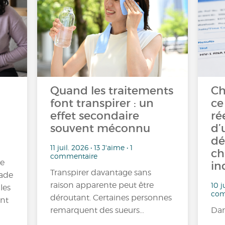
Quand les traitements
Ch
font transpirer : un
ce
effet secondaire
ré
souvent méconnu
d’
dé
11 juil. 2026 • 13 J'aime • 1
ch
commentaire
re
in
Transpirer davantage sans
tade
raison apparente peut être
10 j
les
com
déroutant. Certaines personnes
ont
remarquent des sueurs…
Dan