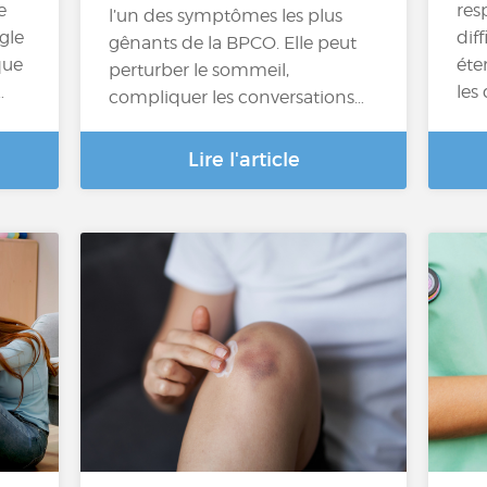
e
res
l’un des symptômes les plus
gle
diff
gênants de la BPCO. Elle peut
que
éte
perturber le sommeil,
…
les
compliquer les conversations…
Lire l'article