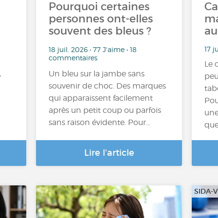
Pourquoi certaines
Ca
personnes ont-elles
ma
souvent des bleus ?
au
17 j
18 juil. 2026 • 77 J'aime • 18
commentaires
Le 
,
Un bleu sur la jambe sans
peu
souvenir de choc. Des marques
tab
qui apparaissent facilement
Pou
après un petit coup ou parfois
une
sans raison évidente. Pour…
que
Lire l'article
SIDA-V