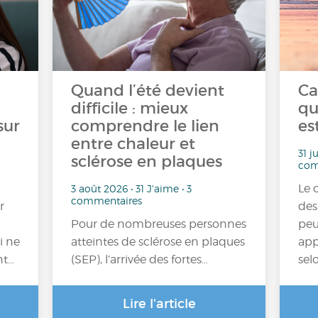
Quand l’été devient
Ca
difficile : mieux
qu
sur
comprendre le lien
es
entre chaleur et
31 j
sclérose en plaques
com
Le 
3 août 2026 • 31 J'aime • 3
commentaires
r
des
Pour de nombreuses personnes
peu
i ne
atteintes de sclérose en plaques
app
nt…
(SEP), l’arrivée des fortes…
sel
Lire l'article