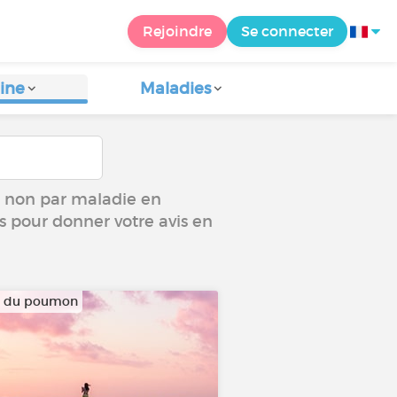
Rejoindre
Se connecter
ine
Maladies
ou non par maladie en
us pour donner votre avis en
r du poumon