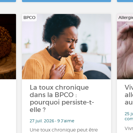
BPCO
Allergi
La toux chronique
Vi
dans la BPCO :
al
pourquoi persiste-t-
au
elle ?
25 j
com
27 juil. 2026 • 9 J'aime
Viv
Une toux chronique peut être