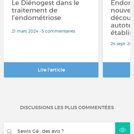
Le Diénogest dans le
Endomé
traitement de
nouve
l’endométriose
découv
autotes
21 mars 2024 • 5 commentaires
établir
24 sept. 20
Lire l'article
DISCUSSIONS LES PLUS COMMENTÉES
Sawis Gé : des avis ?