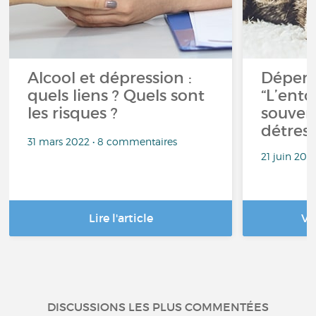
Alcool et dépression :
Dépenda
quels liens ? Quels sont
“L’ento
les risques ?
souvent
détres
31 mars 2022 • 8 commentaires
21 juin 202
Lire l'article
Vo
DISCUSSIONS LES PLUS COMMENTÉES