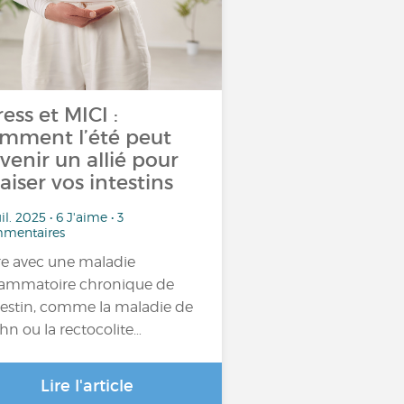
ress et MICI :
mment l’été peut
venir un allié pour
aiser vos intestins
uil. 2025 • 6 J'aime • 3
mentaires
re avec une maladie
lammatoire chronique de
ntestin, comme la maladie de
hn ou la rectocolite…
Lire l'article