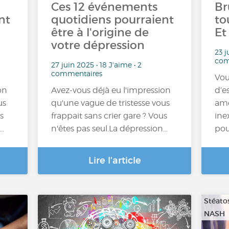
Ces 12 événements
Br
nt
quotidiens pourraient
to
être à l'origine de
Et
votre dépression
23 j
com
27 juin 2025 • 18 J'aime • 2
commentaires
Vou
on
Avez-vous déjà eu l'impression
d’e
us
qu'une vague de tristesse vous
ame
s
frappait sans crier gare ? Vous
inex
n…
n'êtes pas seul.La dépression…
pou
Lire l'article
Stéato
NASH