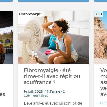
Fibromyalgie
XLH
Fibromyalgie : été
Vo
rime-t-il avec répit ou
ma
z
souffrance ?
as
va
14 juil. 2025 • 17 J'aime • 2
es
av
commentaires
8 ju
L’été arrive, et avec lui son lot de