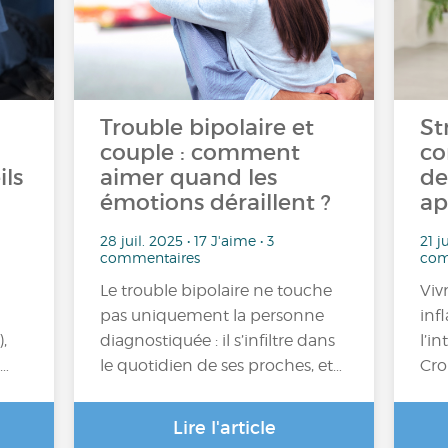
Trouble bipolaire et
St
couple : comment
co
ils
aimer quand les
de
émotions déraillent ?
ap
28 juil. 2025 • 17 J'aime • 3
21 j
commentaires
com
Le trouble bipolaire ne touche
Viv
pas uniquement la personne
inf
,
diagnostiquée : il s’infiltre dans
l’i
t…
le quotidien de ses proches, et…
Cro
Lire l'article