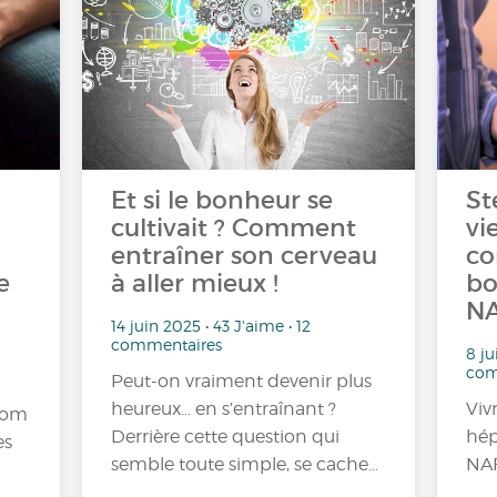
Et si le bonheur se
St
cultivait ? Comment
vi
entraîner son cerveau
co
e
à aller mieux !
bo
NA
14 juin 2025 • 43 J'aime • 12
commentaires
8 ju
com
Peut-on vraiment devenir plus
heureux… en s’entraînant ?
Viv
nom
Derrière cette question qui
hép
es
semble toute simple, se cache…
NAF