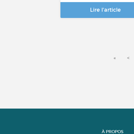
Lire l'article
«
<
À PROPOS