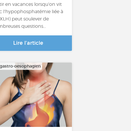
tir en vacances lorsqu’on vit
c l’hypophosphatémie liée à
 (XLH) peut soulever de
breuses questions…
Lire l'article
 gastro-oesophagien