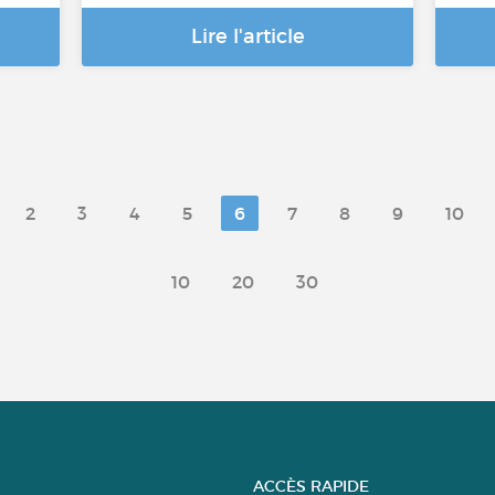
Lire l'article
2
3
4
5
6
7
8
9
10
10
20
30
ACCÈS RAPIDE