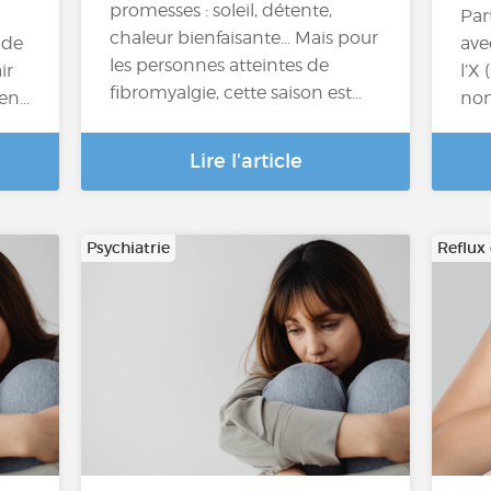
promesses : soleil, détente,
Par
chaleur bienfaisante… Mais pour
 de
ave
les personnes atteintes de
ir
l’X
fibromyalgie, cette saison est…
ien…
nom
Lire l'article
Psychiatrie
Reflux