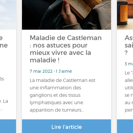
e
Maladie de Castleman
As
une
: nos astuces pour
sa
mieux vivre avec la
?
maladie !
3 ma
7 mai 2022 • 1 J'aime
Le 
ès
La maladie de Castleman est
all
une inflammation des
uti
ganglions et des tissus
se 
. La
lymphatiques avec une
au 
s…
apparition de tumeurs…
pen
Lire l'article