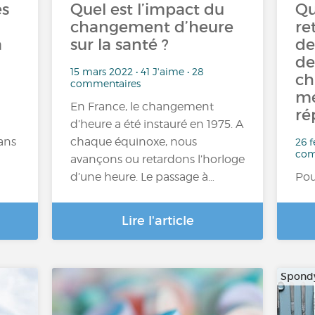
es
Quel est l’impact du
Qu
changement d’heure
re
a
sur la santé ?
de
de
15 mars 2022 • 41 J'aime • 28
ch
commentaires
me
En France, le changement
ré
d’heure a été instauré en 1975. A
dans
chaque équinoxe, nous
26 f
com
avançons ou retardons l’horloge
d’une heure. Le passage à…
Pou
Lire l'article
Spondy