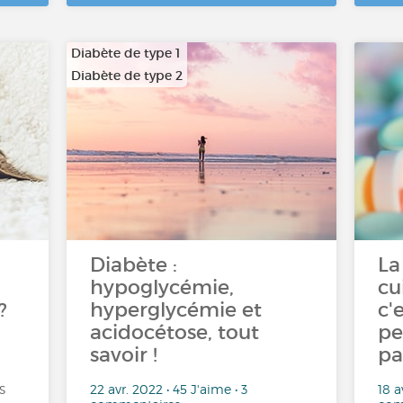
Diabète de type 1
Diabète de type 2
Diabète :
La
hypoglycémie,
cu
?
hyperglycémie et
c'
acidocétose, tout
pe
savoir !
pa
s
22 avr. 2022 • 45 J'aime • 3
18 a