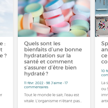
e :
Quels sont les
Sp
t
bienfaits d’une bonne
an
e ?
hydratation sur la
ce
santé et comment
co
s’assurer d’être bien
10 f
hydraté ?
com
La 
11 févr. 2022 • 98 J'aime • 17
commentaires
ou 
er
Tout le monde le sait, l’eau est
imm
vitale. L’organisme n’étant pas…
art