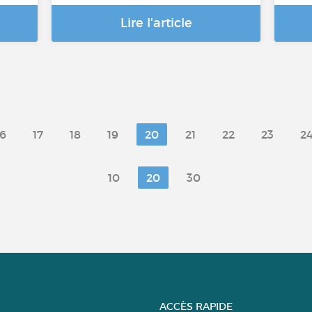
Lire l'article
16
17
18
19
20
21
22
23
2
10
20
30
ACCÈS RAPIDE