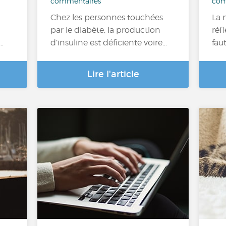
commentaires
com
Chez les personnes touchées
La 
par le diabète, la production
réf
…
d’insuline est déficiente voire…
fau
Lire l'article