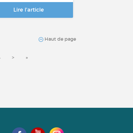
Lire l'article
Haut de page
4
>
»