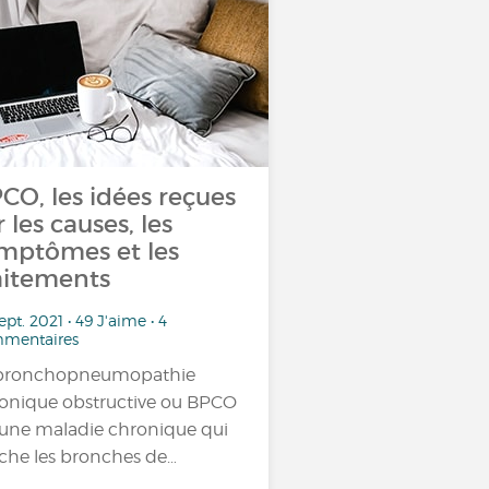
CO, les idées reçues
r les causes, les
mptômes et les
aitements
ept. 2021 • 49 J'aime • 4
mentaires
 bronchopneumopathie
onique obstructive ou BPCO
 une maladie chronique qui
che les bronches de…