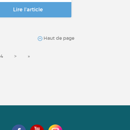
Lire l'article
Haut de page
44
>
»