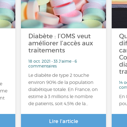
Diabète : l’OMS veut
Qu
améliorer l’accès aux
di
traitements
ca
Co
18 oct. 2021 • 33 J'aime • 6
di
commentaires
tr
Le diabète de type 2 touche
environ 90% de la population
14 o
te
com
diabétique totale. En France, on
mme
estime à 3 millions le nombre
En 
ont
de patients, soit 4,5% de la…
pou
Lire l'article