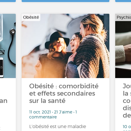
Obésité
Psychia
Obésité : comorbidité
Jo
et effets secondaires
la
man
sur la santé
co
di
11 oct. 2021 • 21 J'aime • 1
de
commentaire
L’obésité est une maladie
10 o
t