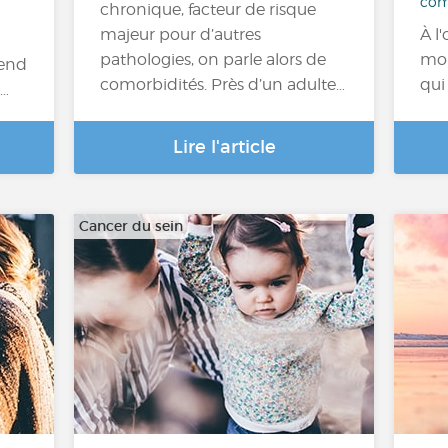
com
chronique, facteur de risque
majeur pour d’autres
À l
pathologies, on parle alors de
mon
pend
comorbidités. Près d’un adulte…
qui
a…
Lire l'article
Cancer du sein