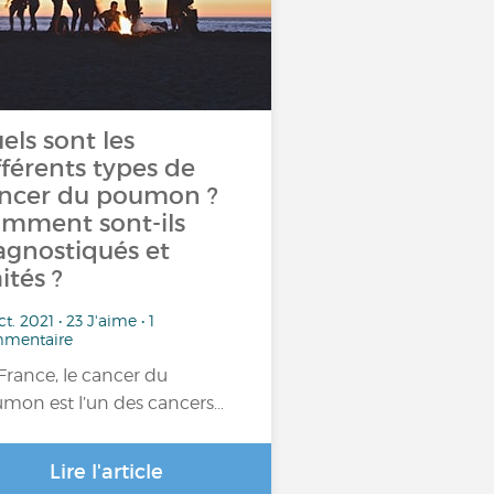
els sont les
fférents types de
ncer du poumon ?
mment sont-ils
agnostiqués et
aités ?
ct. 2021 • 23 J'aime • 1
mentaire
France, le cancer du
mon est l’un des cancers…
Lire l'article