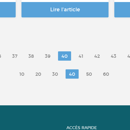
Lire l'article
6
37
38
39
40
41
42
43
10
20
30
40
50
60
ACCÈS RAPIDE