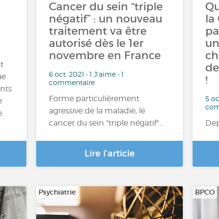
Cancer du sein “triple
Qu
négatif” : un nouveau
la
traitement va être
pa
autorisé dès le 1er
un
novembre en France
ch
t
de
6 oct. 2021 • 1 J'aime • 1
ue
!
commentaire
nts
Forme particulièrement
5 oc
e
com
agressive de la maladie, le
e
cancer du sein "triple négatif"…
Dep
Lire l'article
Psychiatrie
BPCO