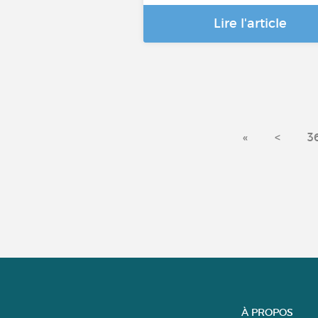
Lire l'article
«
<
3
À PROPOS