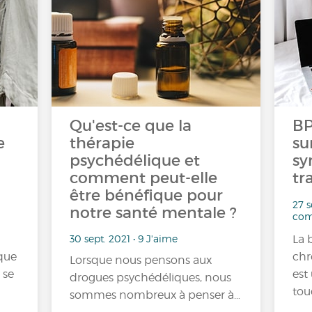
Qu'est-ce que la
BP
e
thérapie
su
psychédélique et
sy
comment peut-elle
tr
être bénéfique pour
27 s
notre santé mentale ?
com
30 sept. 2021 • 9 J'aime
La
que
chr
Lorsque nous pensons aux
 se
est
drogues psychédéliques, nous
tou
sommes nombreux à penser à…