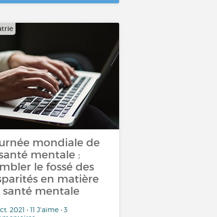
trie
urnée mondiale de
 santé mentale :
mbler le fossé des
sparités en matière
 santé mentale
ct. 2021 • 11 J'aime • 3