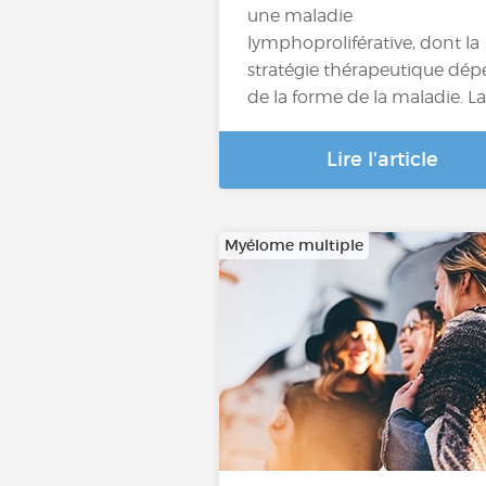
une maladie
lymphoproliférative, dont la
stratégie thérapeutique dé
de la forme de la maladie. L
Lire l'article
Myélome multiple