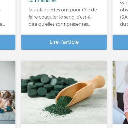
commentaires
syn
n
Les plaquettes ont pour rôle de
obs
faire coaguler le sang, c’est-à-
(SA
la…
dire qu’elles sont présentes…
du 
Lire l'article