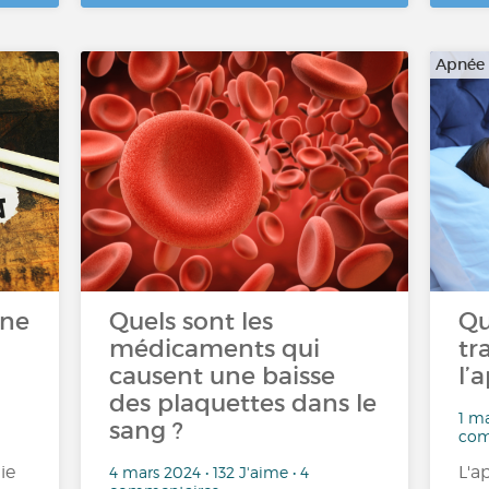
Apnée
une
Quels sont les
Qu
médicaments qui
tr
causent une baisse
l’
des plaquettes dans le
1 ma
sang ?
com
ie
L'a
4 mars 2024 • 132 J'aime • 4