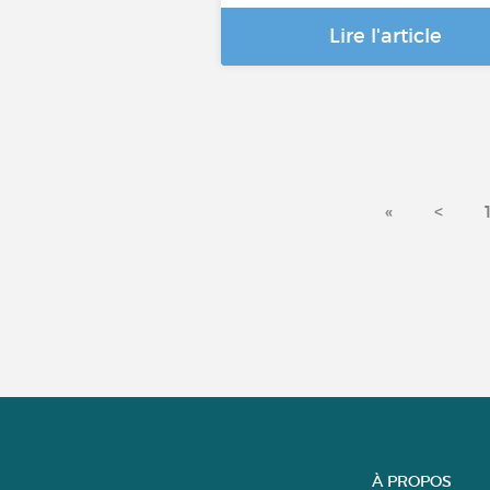
Lire l'article
«
<
À PROPOS