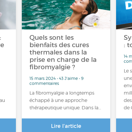
:
Quels sont les
Sy
re
bienfaits des cures
: t
thermales dans la
14 m
prise en charge de la
com
fibromyalgie ?
Le 
une
15 mars 2024 • 43 J'aime • 9
commentaires
env
La fibromyalgie a longtemps
mil
 au
échappé à une approche
des
thérapeutique unique. Dans la…
de 
Lire l'article