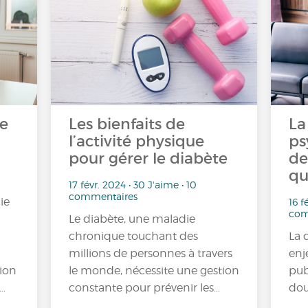
ce
Les bienfaits de
La
l’activité physique
ps
pour gérer le diabète
de
qu
17 févr. 2024 • 30 J'aime • 10
commentaires
ie
16 f
com
Le diabète, une maladie
chronique touchant des
La 
millions de personnes à travers
enj
ion
le monde, nécessite une gestion
pub
…
constante pour prévenir les…
dou