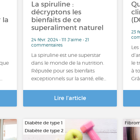
La spiruline :
Qu
décryptons les
cl
 la
bienfaits de ce
(D
superaliment naturel
23 f
com
24 févr. 2024 • 111 J'aime • 21
commentaires
Les
La spiruline est une superstar
d’a
sque
dans le monde de la nutrition.
le 
Réputée pour ses bienfaits
à t
s…
exceptionnels sur la santé, elle…
Grâ
Lire l'article
Diabète de type 1
Fibrom
Diabète de type 2