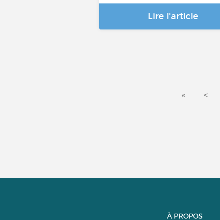
Lire l'article
«
<
À PROPOS