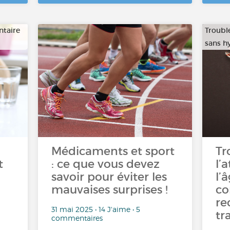
ntaire
Trouble
sans hy
Médicaments et sport
Tr
t
: ce que vous devez
l’
savoir pour éviter les
l’
mauvaises surprises !
co
re
31 mai 2025 • 14 J'aime • 5
tra
commentaires