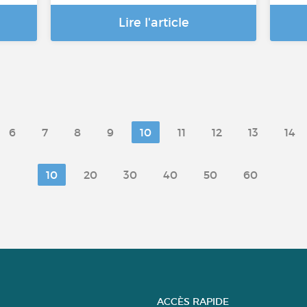
Lire l'article
6
7
8
9
10
11
12
13
14
10
20
30
40
50
60
ACCÈS RAPIDE