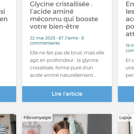
Glycine cristallisée :
En
si
l’acide aminé
le
 en
méconnu qui booste
ac
votre bien-être
po
at
22 mai 2025 • 67 J'aime • 8
commentaires
19 m
com
Elle ne fait pas de bruit, mais elle
agit en profondeur : la glycine
Et 
cristallisée, forme pure d’un
une
…
acide aminé naturellement…
per
Lire l'article
Fibromyalgie
Lupus