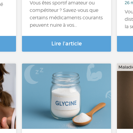
26 m
Vous êtes sportif amateur ou
té
compétiteur ? Savez-vous que
Vou
certains médicaments courants
dis
peuvent nuire à vos…
la 
Lire l'article
Maladi