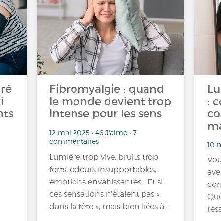
gré
Fibromyalgie : quand
Lu
i
le monde devient trop
: 
nts
intense pour les sens
co
ma
12 mai 2025 • 46 J'aime • 7
commentaires
10 m
Lumière trop vive, bruits trop
Vou
forts, odeurs insupportables,
ave
émotions envahissantes… Et si
cor
ces sensations n’étaient pas «
Que
dans la tête », mais bien liées à…
res