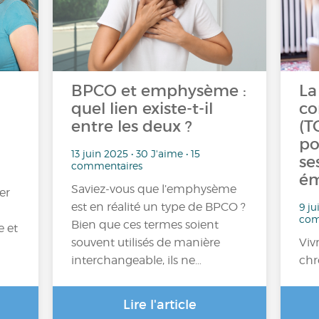
BPCO et emphysème :
La
quel lien existe-t-il
co
entre les deux ?
(T
po
13 juin 2025 • 30 J'aime • 15
se
commentaires
ém
Saviez-vous que l’emphysème
er
est en réalité un type de BPCO ?
9 ju
com
Bien que ces termes soient
e et
souvent utilisés de manière
Viv
interchangeable, ils ne…
chr
Lire l'article