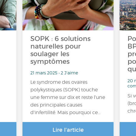
SOPK : 6 solutions
Po
naturelles pour
BP
soulager les
pr
symptômes
po
qu
21 mars 2025 • 2 J'aime
20 m
Le syndrome des ovaires
com
polykystiques (SOPK) touche
Si 
une femme sur dix et reste l’une
(b
des principales causes
chr
d’infertilité. Mais pourquoi ce…
Lire l'article