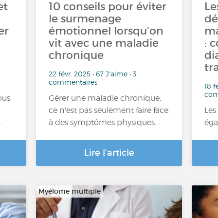
et
10 conseils pour éviter
Le
le surmenage
dé
er
émotionnel lorsqu'on
ma
vit avec une maladie
: 
chronique
di
tr
22 févr. 2025 • 67 J'aime • 3
commentaires
18 f
com
ous
Gérer une maladie chronique,
ce n'est pas seulement faire face
Les
…
à des symptômes physiques…
éga
Lire l'article
Myélome multiple