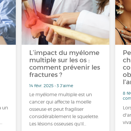
L’impact du myélome
Pe
multiple sur les os :
ch
comment prévenir les
co
fractures ?
ob
l'
14 févr. 2025 • 3 J'aime
8 fé
Le myélome multiple est un
com
cancer qui affecte la moelle
à un
Lors
osseuse et peut fragiliser
d'a
considérablement le squelette.
…
viv
Les lésions osseuses qu’il…