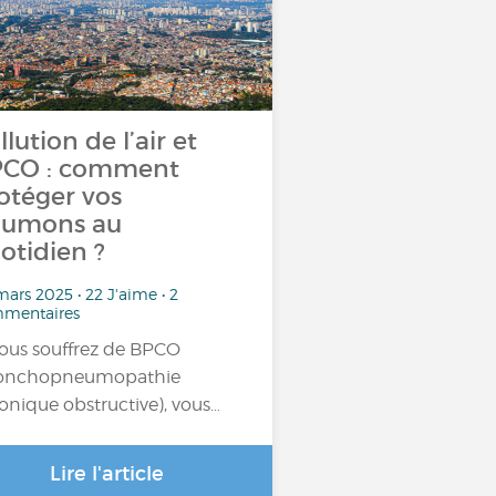
llution de l’air et
CO : comment
otéger vos
umons au
otidien ?
ars 2025 • 22 J'aime • 2
mentaires
vous souffrez de BPCO
ronchopneumopathie
onique obstructive), vous…
Lire l'article