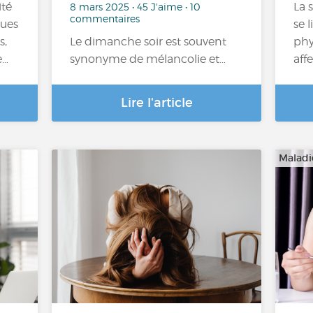
ité
La 
8 mars 2025 • 45 J'aime • 10
commentaires
nues
se 
s,
Le dimanche soir est souvent
phy
e…
synonyme de mélancolie et…
aff
Lire l'article
Maladi