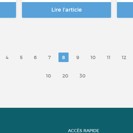
Lire l'article
4
5
6
7
8
9
10
11
12
10
20
30
ACCÈS RAPIDE