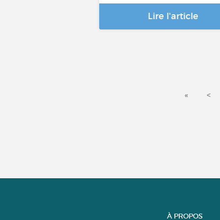
Lire l'article
«
<
À PROPOS