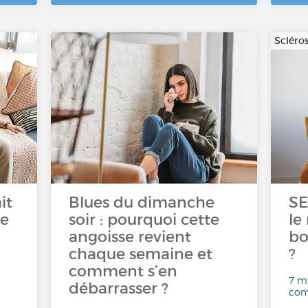
Scléro
it
Blues du dimanche
SE
re
soir : pourquoi cette
le
angoisse revient
bo
chaque semaine et
?
comment s’en
7 ma
débarrasser ?
com