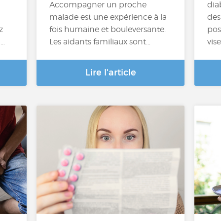
Accompagner un proche
dia
malade est une expérience à la
des
z
fois humaine et bouleversante.
pos
u…
Les aidants familiaux sont…
vis
Lire l'article