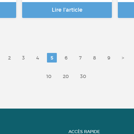
Lire l'article
2
3
4
5
6
7
8
9
>
10
20
30
ACCÈS RAPIDE