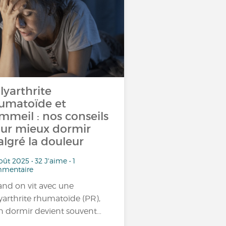
lyarthrite
umatoïde et
mmeil : nos conseils
ur mieux dormir
lgré la douleur
oût 2025 • 32 J'aime • 1
mentaire
nd on vit avec une
yarthrite rhumatoïde (PR),
n dormir devient souvent…