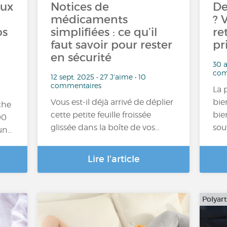
aux
Notices de
De
médicaments
? 
os
simplifiées : ce qu’il
re
faut savoir pour rester
pr
en sécurité
30 a
com
12 sept. 2025 • 27 J'aime • 10
commentaires
La 
Vous est-il déjà arrivé de déplier
bie
che
cette petite feuille froissée
bie
00
glissée dans la boîte de vos…
sou
un…
Lire l'article
Polyar