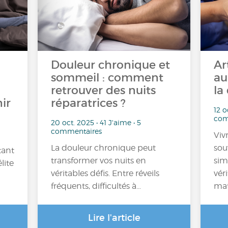
Douleur chronique et
Ar
sommeil : comment
au
retrouver des nuits
la
ir
réparatrices ?
12 o
com
20 oct. 2025 • 41 J'aime • 5
commentaires
Viv
La douleur chronique peut
sou
tant
transformer vos nuits en
sim
lite
véritables défis. Entre réveils
véri
fréquents, difficultés à…
mat
Lire l'article