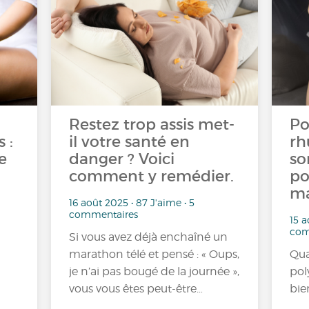
Restez trop assis met-
Po
 :
il votre santé en
rh
e
danger ? Voici
so
comment y remédier.
po
ma
16 août 2025 • 87 J'aime • 5
commentaires
15 a
com
Si vous avez déjà enchaîné un
marathon télé et pensé : « Oups,
Qua
je n’ai pas bougé de la journée »,
pol
vous vous êtes peut-être…
bie