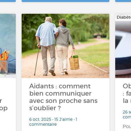
Diabèt
Aidants : comment
Ob
bien communiquer
: 
r
avec son proche sans
la
rop
s’oublier ?
26 s
com
6 oct. 2025 • 15 J'aime • 1
commentaire
Pou