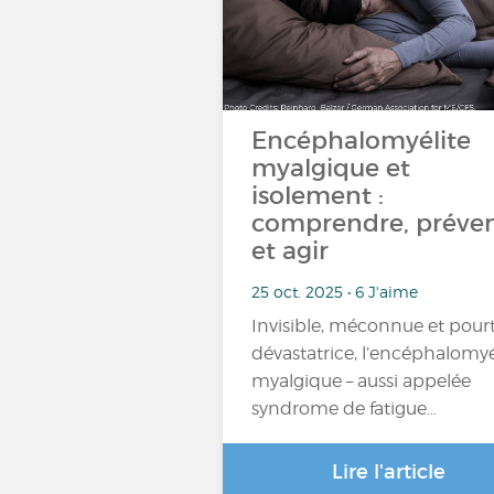
Encéphalomyélite
myalgique et
isolement :
comprendre, préven
et agir
25 oct. 2025 • 6 J'aime
Invisible, méconnue et pour
dévastatrice, l’encéphalomyé
myalgique – aussi appelée
syndrome de fatigue…
Lire l'article