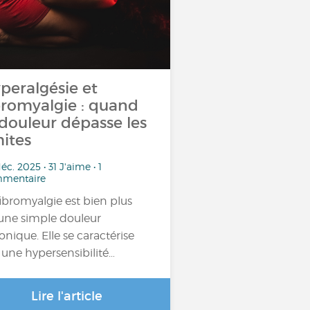
peralgésie et
bromyalgie : quand
 douleur dépasse les
mites
éc. 2025 • 31 J'aime • 1
mentaire
fibromyalgie est bien plus
une simple douleur
onique. Elle se caractérise
 une hypersensibilité…
Lire l'article