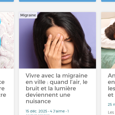
Migraine
Vivre avec la migraine
An
ce
en ville : quand l'air, le
en
re
bruit et la lumière
le
re
deviennent une
et
nuisance
25 n
15 déc. 2025 • 4 J'aime • 1
Les