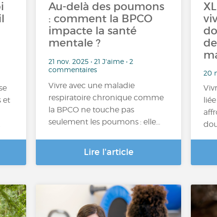
i
Au-delà des poumons
XL
l
: comment la BPCO
vi
impacte la santé
do
mentale ?
de
ma
21 nov. 2025 • 21 J'aime • 2
commentaires
20 
Vivre avec une maladie
se
Viv
respiratoire chronique comme
 et
liée
la BPCO ne touche pas
aff
seulement les poumons : elle…
…
dou
Lire l'article