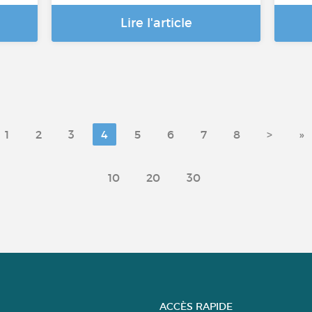
Lire l'article
1
2
3
4
5
6
7
8
>
»
10
20
30
ACCÈS RAPIDE