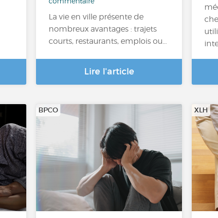
commentaire
méd
La vie en ville présente de
che
nombreux avantages : trajets
uti
courts, restaurants, emplois ou…
int
Lire l'article
BPCO
XLH