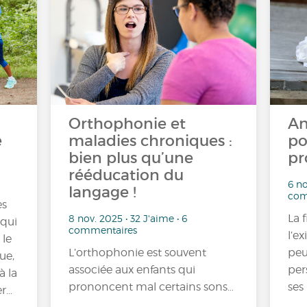
Orthophonie et
An
e
maladies chroniques :
po
bien plus qu’une
pr
rééducation du
6 no
langage !
com
es
La 
8 nov. 2025 • 32 J'aime • 6
 qui
commentaires
l’e
 le
L’orthophonie est souvent
peu
ue,
associée aux enfants qui
per
à la
prononcent mal certains sons…
ses
er…