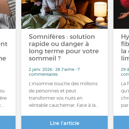
Somnifères : solution
Hy
ent
rapide ou danger à
fi
long terme pour votre
la
me
sommeil ?
li
2 janv. 2026 • 28 J'aime • 7
29 d
commentaires
com
L’insomnie touche des millions
La 
eu
de personnes et peut
qu’
ère
transformer vos nuits en
chr
t…
véritable cauchemar. Face à la…
par
Lire l'article