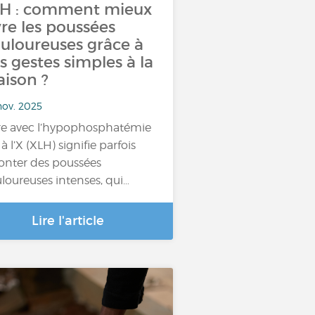
H : comment mieux
vre les poussées
uloureuses grâce à
s gestes simples à la
ison ?
nov. 2025
re avec l’hypophosphatémie
 à l’X (XLH) signifie parfois
ronter des poussées
loureuses intenses, qui…
Lire l'article