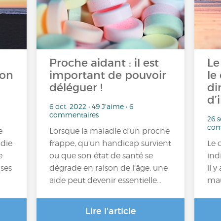
Proche aidant : il est
Le
son
important de pouvoir
le
déléguer !
di
d’
6 oct. 2022 • 49 J'aime • 6
commentaires
26 s
com
e
Lorsque la maladie d’un proche
adie
frappe, qu’un handicap survient
Le 
e
ou que son état de santé se
ind
uses
dégrade en raison de l’âge, une
il 
aide peut devenir essentielle…
mau
Lire l'article