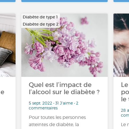
Diabète de type 1
Diabète de type 2
Quel est l’impact de
Le
de
l’alcool sur le diabète ?
po
le 
5 sept. 2022 • 31 J'aime • 2
commentaires
28 a
com
Pour toutes les personnes
atteintes de diabète, la
Le 