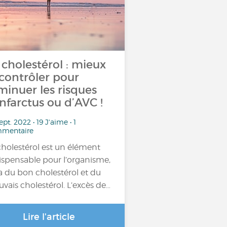
 cholestérol : mieux
 contrôler pour
minuer les risques
infarctus ou d’AVC !
ept. 2022 • 19 J'aime • 1
mentaire
cholestérol est un élément
ispensable pour l’organisme,
y a du bon cholestérol et du
vais cholestérol. L’excès de…
Lire l'article