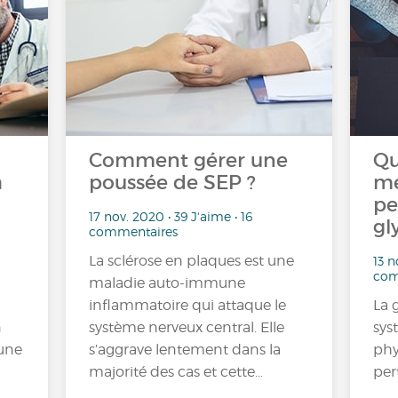
Comment gérer une
Qu
a
poussée de SEP ?
mé
pe
17 nov. 2020 • 39 J'aime • 16
gl
commentaires
La sclérose en plaques est une
13 n
com
maladie auto-immune
inflammatoire qui attaque le
La 
n
système nerveux central. Elle
sys
'une
s’aggrave lentement dans la
phy
majorité des cas et cette…
per