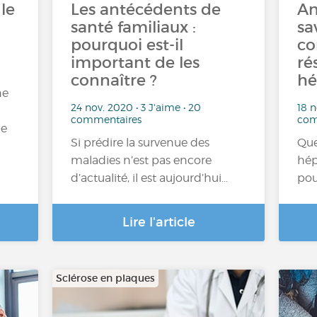
le
Les antécédents de
An
santé familiaux :
sa
pourquoi est-il
co
important de les
ré
connaître ?
hé
ne
24 nov. 2020 • 3 J'aime • 20
18 n
commentaires
com
le
Si prédire la survenue des
Que
maladies n’est pas encore
hép
d’actualité, il est aujourd’hui…
pou
Lire l'article
Sclérose en plaques