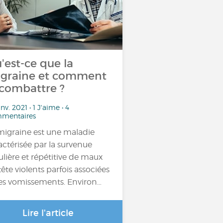
'est-ce que la
graine et comment
 combattre ?
anv. 2021 • 1 J'aime • 4
mentaires
migraine est une maladie
actérisée par la survenue
ulière et répétitive de maux
tête violents parfois associées
es vomissements. Environ…
Lire l'article