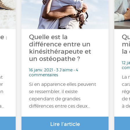
e :
Quelle est la
Qu
différence entre un
mi
kinésithérapeute et
la
un ostéopathe ?
12 j
com
16 janv. 2021 • 3 J'aime • 4
commentaires
nt
La 
er
Si en apparence elles peuvent
car
on
se ressembler, il existe
rég
cependant de grandes
de 
a…
différences entre ces deux…
à d
Lire l'article