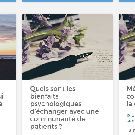
Quels sont les
Mé
ui
bienfaits
co
à
psychologiques
la
d'échanger avec une
19 d
communauté de
com
patients ?
La 