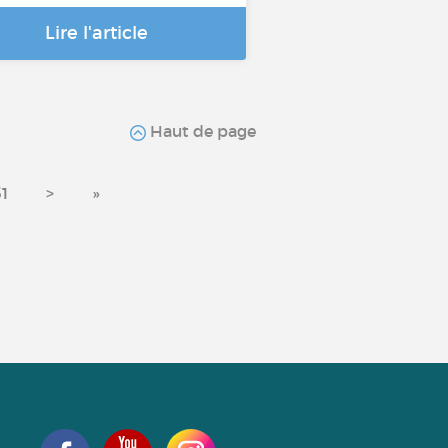
Lire l'article
Haut de page
31
>
»