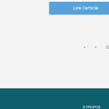
Lire l'article
«
<
2
À PROPOS