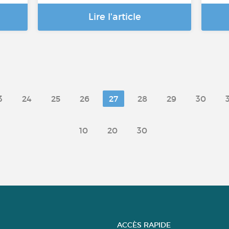
Lire l'article
3
24
25
26
27
28
29
30
10
20
30
ACCÈS RAPIDE