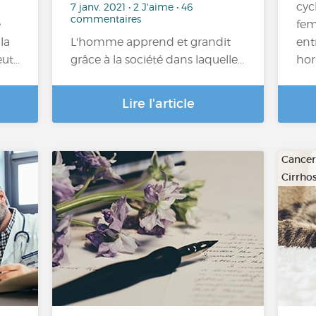
cyc
7 janv. 2021 • 2 J'aime • 46
commentaires
e
fem
la
L'homme apprend et grandit
ent
eut…
grâce à la société dans laquelle…
hor
Lire l'article
Cancer
Cirrhos
…