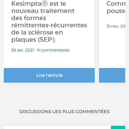
KesimptaⓇ est le
Comme
nouveau traitement
poussé
des formes
rémittentes-récurrentes
13 nov. 20
de la sclérose en
plaques (SEP).
30 avr. 2021 • 9 commentaires
Lire l'article
DISCUSSIONS LES PLUS COMMENTÉES