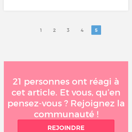
1
2
3
4
5
21 personnes ont réagi à
cet article. Et vous, qu’en
pensez-vous ? Rejoignez la
communauté !
REJOINDRE