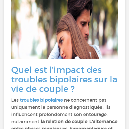
Quel est l’impact des
troubles bipolaires sur la
vie de couple ?
Les
troubles bipolaires
ne concernent pas
uniquement la personne diagnostiquée : ils
influencent profondément son entourage,
notamment
la relation de couple
.
L’alternance
entre phases maniaques, hypomaniaques et