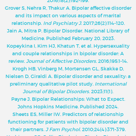
2016;18(2):192-199.
Grover S, Nehra R, Thakur A. Bipolar affective disorder
and its impact on various aspects of marital
relationship.
Ind Psychiatry J
. 2017;26(2):114-120.
Jain A, Mitra P. Bipolar Disorder. National Library of
Medicine. Published February 20, 2023.
Kopeykina I, Kim HJ, Khatun T, et al. Hypersexuality
and couple relationships in bipolar disorder: A
review.
Journal of Affective Disorders
. 2016;195:1-14.
Krogh HB, Vinberg M, Mortensen GL, Skakke D,
Nielsen D, Giraldi A. Bipolar disorder and sexuality: a
preliminary qualitative pilot study.
International
Journal of Bipolar Disorders
. 2023;11(1).
Payne J. Bipolar Relationships: What to Expect.
Johns Hopkins Medicine. Published 2024.
Sheets ES, Miller IW. Predictors of relationship
functioning for patients with bipolar disorder and
their partners.
J Fam Psychol
. 2010;24(4):371-379.