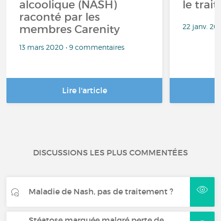
alcoolique (NASH)
le trai
raconté par les
22 janv. 2
membres Carenity
13 mars 2020 • 9 commentaires
Lire l'article
DISCUSSIONS LES PLUS COMMENTÉES
Maladie de Nash, pas de traitement ?
Stéatose marquée malgré perte de