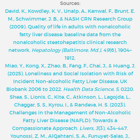
Sources:
David, K., Kowdley, K. V., Unalp, A., Kanwal, F., Brunt, E.
M., Schwimmer, J. B., & NASH CRN Research Group
(2009). Quality of life in adults with nonalcoholic
fatty liver disease: baseline data from the
nonalcoholic steatohepatitis clinical research
network.
Hepatology (Baltimore, Md.)
,
49
(6), 1904–
1912.
Miao, Y., Kong, X., Zhao, B., Fang, F., Chai, J., & Huang, J.
(2025). Loneliness and Social Isolation with Risk of
Incident Non-alcoholic Fatty Liver Disease, UK
Biobank 2006 to 2022.
Health Data Science
,
5
, 0220.
Shea, S., Lionis, C., Kite, C., Atkinson, L., Lagojda, L.,
Chaggar, S. S., Kyrou, I., & Randeva, H. S. (2023).
Challenges in the Management of Non-Alcoholic
Fatty Liver Disease (NAFLD): Towards a
Compassionate Approach.
Livers
,
3
(3), 434-447.
Younossi, Z. M., AlQahtani, S. A., Funuyet-Salas, J.,