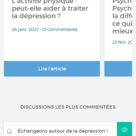
L'activité physique :
Psychia
peut-elle aider à traiter
Psychol
la dépression ?
la diff
ce qui 
26 janv. 2022 • 13 commentaires
mieux 
23 févr. 20
Lire l'article
DISCUSSIONS LES PLUS COMMENTÉES
Échangeons autour de la dépression !