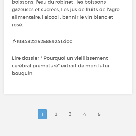
boissons: l'eau du robinet , les boissons
gazeuses et sucrées, Les jus de fruits de l'agro
alimentaire, l'alcool , bannir le vin blanc et
rosé.
f-19848221525859241.doc
Lire dossier " Pourquoi un vieillissement
cérébral prématuré" extrait de mon futur
bouquin.
1
2
3
4
5