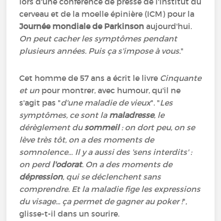
lors d'une conférence de presse de l'Institut du
cerveau et de la moelle épinière (ICM) pour la
Journée mondiale de Parkinson
aujourd'hui.
On peut cacher les symptômes pendant
plusieurs années. Puis ça s'impose à vous.
"
Cet homme de 57 ans a écrit le livre
Cinquante
et un
pour montrer, avec humour, qu'il ne
s'agit pas "
d'une maladie de vieux
". "
Les
symptômes, ce sont la
maladresse
, le
dérèglement du
sommeil
: on dort peu, on se
lève très tôt, on a des moments de
somnolence… Il y a aussi des 'sens interdits' :
on perd
l'odorat
. On a des moments de
dépression
, qui se déclenchent sans
comprendre. Et la maladie fige les expressions
du visage... ça permet de gagner au poker !
",
glisse-t-il dans un sourire.