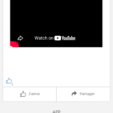
1
J'aime
Partager
AFP