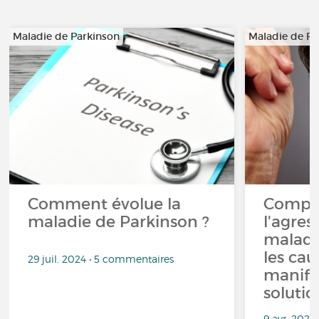
Maladie de Parkinson
Maladie de Pa
Comment évolue la
Compr
maladie de Parkinson ?
l'agres
maladi
les cau
29 juil. 2024 • 5 commentaires
manifes
solutio
9 avr. 2024