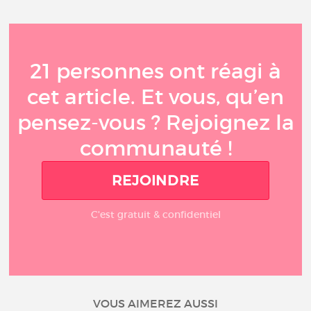
21 personnes ont réagi à
cet article. Et vous, qu’en
pensez-vous ? Rejoignez la
communauté !
REJOINDRE
C'est gratuit & confidentiel
VOUS AIMEREZ AUSSI