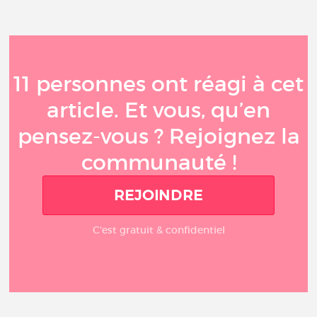
11 personnes ont réagi à cet
article. Et vous, qu’en
pensez-vous ? Rejoignez la
communauté !
REJOINDRE
C'est gratuit & confidentiel