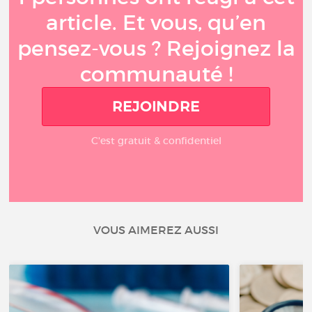
article. Et vous, qu’en
pensez-vous ? Rejoignez la
communauté !
REJOINDRE
C'est gratuit & confidentiel
VOUS AIMEREZ AUSSI