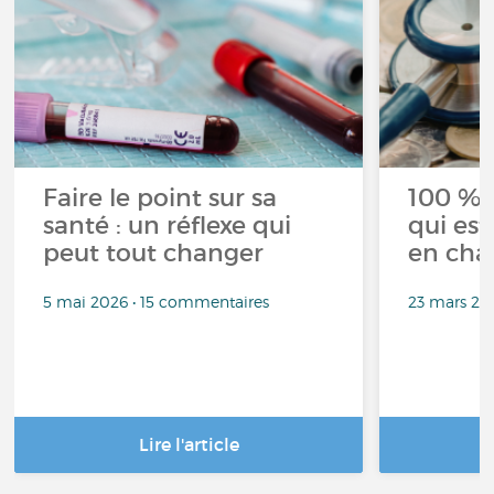
Faire le point sur sa
100 % 
santé : un réflexe qui
qui est
peut tout changer
en cha
5 mai 2026 • 15 commentaires
23 mars 20
Lire l'article