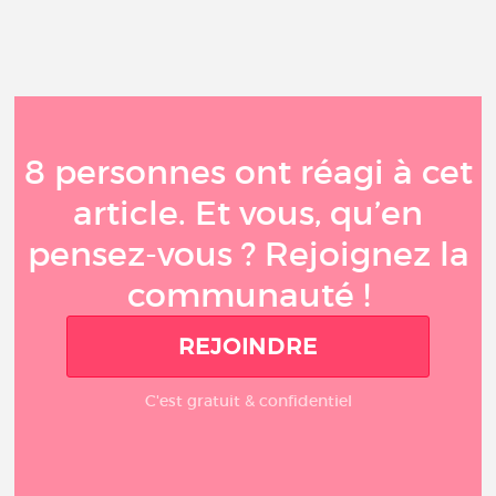
8 personnes ont réagi à cet
article. Et vous, qu’en
pensez-vous ? Rejoignez la
communauté !
REJOINDRE
C'est gratuit & confidentiel