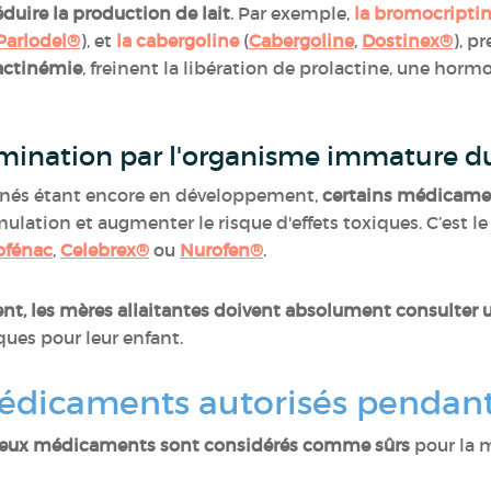
éduire la production de lait
. Par exemple,
la bromocripti
Parlodel®
), et
la cabergoline
(
Cabergoline
,
Dostinex®
), p
actinémie
, freinent la libération de prolactine, une horm
élimination par l'organisme immature 
au-nés étant encore en développement,
certains médicame
ulation et augmenter le risque d'effets toxiques. C’est le
ofénac
,
Celebrex®
ou
Nurofen®
.
, les mères allaitantes doivent absolument consulter u
sques pour leur enfant.
édicaments autorisés pendant 
eux médicaments sont considérés comme sûrs
pour la m