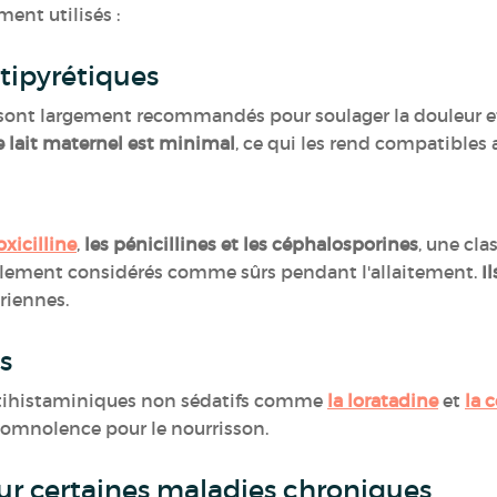
ment utilisés :
ntipyrétiques
sont largement recommandés pour soulager la douleur et 
e lait maternel est minimal
, ce qui les rend compatibles 
oxicilline
,
les pénicillines et les céphalosporines
, une cla
ralement considérés comme sûrs pendant l'allaitement.
I
ériennes.
es
 antihistaminiques non sédatifs comme
la loratadine
et
la c
 somnolence pour le nourrisson.
r certaines maladies chroniques