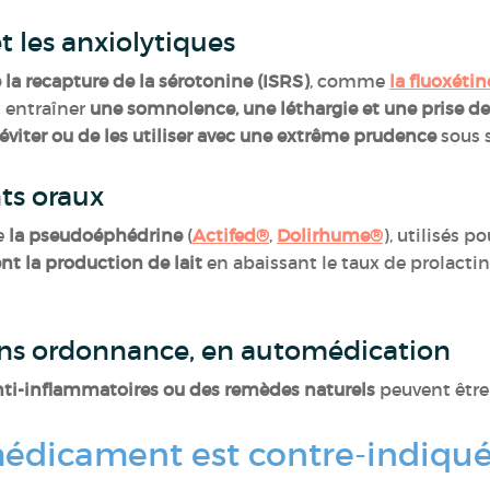
t les anxiolytiques
e la recapture de la sérotonine (ISRS)
, comme
la fluoxétin
t entraîner
une somnolence, une léthargie et une prise de
 éviter ou de les utiliser avec une extrême prudence
sous 
ts oraux
e
la pseudoéphédrine
(
Actifed®
,
Dolirhume®
), utilisés p
nt la production de lait
en abaissant le taux de prolactin
ns ordonnance, en automédication
anti-inflammatoires ou des remèdes naturels
peuvent être 
médicament est contre-indiqu