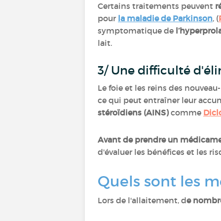
Certains traitements peuvent
r
pour
la maladie de Parkinson
, (
symptomatique de
l’hyperprol
lait.
3/ Une difficulté d'
Le foie et les reins des nouve
ce qui peut entraîner leur accum
stéroïdiens (AINS)
comme
Dicl
Avant de prendre un médicament
d'évaluer les bénéfices et les ri
Quels sont les m
Lors de l'allaitement, d
e nombr