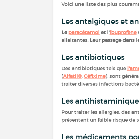
Voici une liste des plus couram
Les antalgiques et a
Le
paracétamol
et l'
ibuprofène
allaitantes.
Leur passage dans l
Les antibiotiques
Des antibiotiques tels que
l'am
(
Alfatil®
,
Céfixime
), sont géné
traiter diverses infections bact
Les antihistaminiqu
Pour traiter les allergies, des
présentent un faible risque de
Les médicaments pou