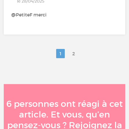
le 28/04/2025
@PetiteF merci
1
2
6 personnes ont réagi à cet
article. Et vous, qu’en
pensez-vous ? Rejoignez la