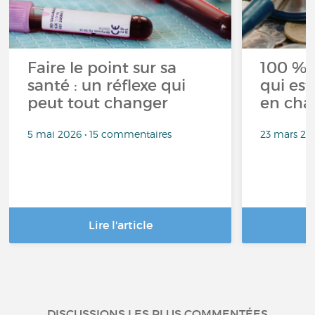
Faire le point sur sa
100 % 
santé : un réflexe qui
qui est
peut tout changer
en cha
5 mai 2026 • 15 commentaires
23 mars 20
Lire l'article
DISCUSSIONS LES PLUS COMMENTÉES