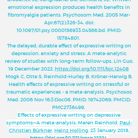
emotional expression produces health benefits in
fibromyalgia patients. Psychosom Med. 2005 Mar-
Apr;67(2):326-34. doi:
10.1097/01.psy.0000156933.04566.bd. PMID:
15784801.
The delayed, durable effect of expressive writing on
depression, anxiety and stress: A meta-analytic
review of studies with long-term follow-ups, Lin Guo,
19 December 2022,
https://doi.org/10.1111/bjc.12408
Mogk C, Otte S, Reinhold-Hurley B, Kröner-Herwig B.
Health effects of expressive writing on stressful or
traumatic experiences - a meta-analysis. Psychosoc
Med. 2006 Nov 16;3:Doc06. PMID: 19742069; PMCID:
PMC2736499.
Effects of expressive writing on depressive
symptoms—A meta-analysis,
Maren Reinhold
,
Paul-
Christian Bürkner
,
Heinz Holling,
23 January 2018,
https://doi.org/10.1111/cpsp.12224