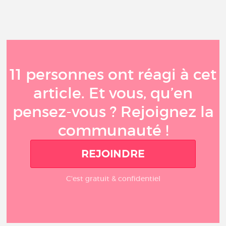
11 personnes ont réagi à cet
article. Et vous, qu’en
pensez-vous ? Rejoignez la
communauté !
REJOINDRE
C'est gratuit & confidentiel