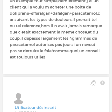
un exemple tout simple;dernierement j ai un
client qui a voulu m acheter une boite de
doliprane+efferalgan+dafalgan+paracetamol,c
ar suivant les types de douleurs,il prenait tel
ou tel reference,hors il n avait jamais remarque
que c etait exactement la meme chose;et du
coup,il depasse largement les 4grammes de
paracetamol autorises pas jour,si on neveut
pas se detruire le foie!!comme quoi,un conseil
est toujours utile!!
Utilisateur désinscrit