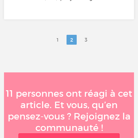
1
2
3
11 personnes ont réagi à cet
article. Et vous, qu’en
pensez-vous ? Rejoignez la
communauté !