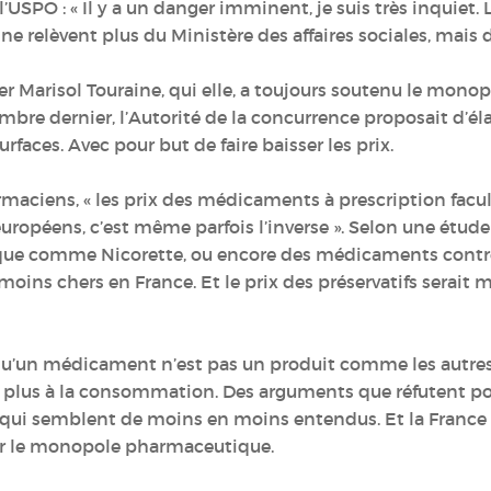
’USPO : « Il y a un danger imminent, je suis très inquiet.
e relèvent plus du Ministère des affaires sociales, mais 
er Marisol Touraine, qui elle, a toujours soutenu le mono
cembre dernier, l’Autorité de la concurrence proposait d’é
aces. Avec pour but de faire baisser les prix.
rmaciens, « les prix des médicaments à prescription facul
uropéens, c’est même parfois l’inverse ». Selon une étud
ique comme Nicorette, ou encore des médicaments contre
ins chers en France. Et le prix des préservatifs serait m
it qu’un médicament n’est pas un produit comme les autres,
rs plus à la consommation. Des arguments que réfutent p
t qui semblent de moins en moins entendus. Et la France p
er le monopole pharmaceutique.