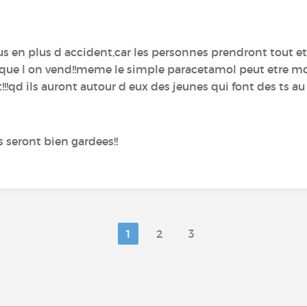
lus en plus d accident,car les personnes prendront tout 
 que l on vend!!meme le simple paracetamol peut etre mo
!!qd ils auront autour d eux des jeunes qui font des ts au
 seront bien gardees!!
1
2
3