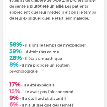
atteints de diabète de type 2, le professionnel
de santé a
plutôt été un allié
. Les patients
apprécient que leur médecin ait pris le temps
de leur expliquer quelle était leur maladie.
58%
- Il a pris le temps de m'expliquer
39%
- Il était très calme
28%
- Il était empathique
8%
- Il m’a proposé un soutien
psychologique
17%
- Il a été expéditif
13%
- Il n’avait pas l’air concerné
9%
- Il a été froid et distantIl
6%
- Il n’a utilisé que des termes