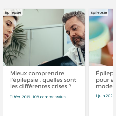
Epilepsie
Epilepsie
Mieux comprendre
Épileps
l'épilepsie : quelles sont
pour a
les différentes crises ?
mode d
1 juin 2022
11 févr. 2019 • 108 commentaires