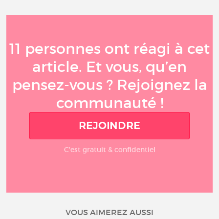
11 personnes ont réagi à cet
article. Et vous, qu’en
pensez-vous ? Rejoignez la
communauté !
REJOINDRE
C'est gratuit & confidentiel
VOUS AIMEREZ AUSSI