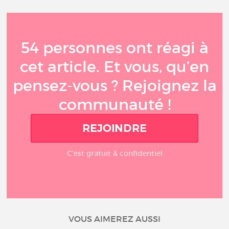
54 personnes ont réagi à
cet article. Et vous, qu’en
pensez-vous ? Rejoignez la
communauté !
REJOINDRE
C'est gratuit & confidentiel
VOUS AIMEREZ AUSSI