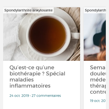
Spondylarthrite ankylosante
Spondylarthri
Qu’est-ce qu’une
Semain
biothérapie ? Spécial
douleur
maladies
médeci
inflammatoires
thérapi
contre 
24 oct. 2019 • 27 commentaires
19 oct. 201