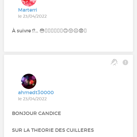
Marterri
le 23/04/2022
À suivre !?… 😳😵‍💫🤨😮‍💨🤭🙃😚☹️😨🤯
ahmedt30000
le 23/04/2022
BONJOUR CANDICE
SUR LA THEORIE DES CUILLERES