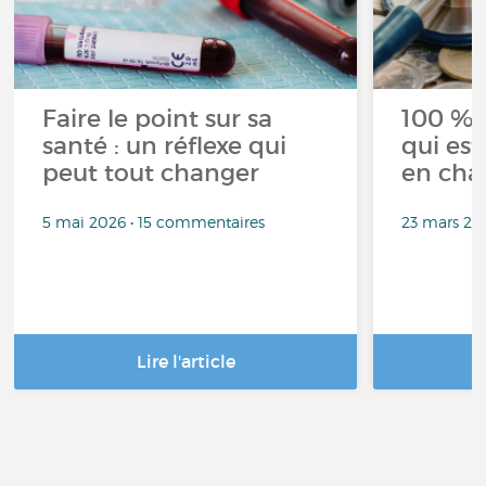
Faire le point sur sa
100 % 
santé : un réflexe qui
qui est
peut tout changer
en cha
5 mai 2026 • 15 commentaires
23 mars 20
Lire l'article