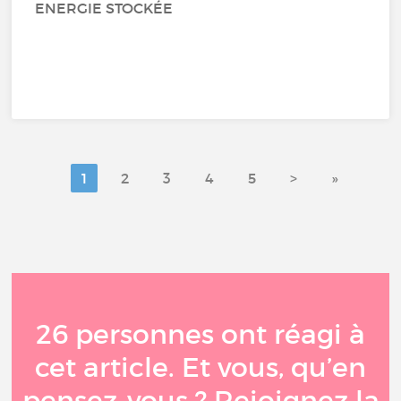
ENERGIE STOCKÉE
1
2
3
4
5
>
»
26 personnes ont réagi à
cet article. Et vous, qu’en
pensez-vous ? Rejoignez la