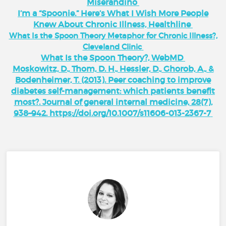
Miserandino
I’m a “Spoonie.” Here’s What I Wish More People
Knew About Chronic Illness, Healthline
What Is the Spoon Theory Metaphor for Chronic Illness?,
Cleveland Clinic
What Is the Spoon Theory?, WebMD
Moskowitz, D., Thom, D. H., Hessler, D., Ghorob, A., &
Bodenheimer, T. (2013). Peer coaching to improve
diabetes self-management: which patients benefit
most?. Journal of general internal medicine, 28(7),
938–942. https://doi.org/10.1007/s11606-013-2367-7