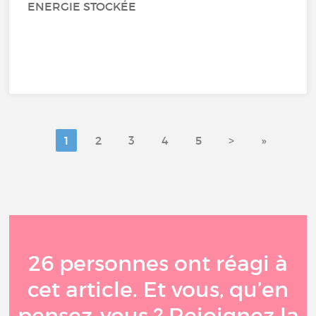
ENERGIE STOCKÉE
1
2
3
4
5
>
»
26 personnes ont réagi à
cet article. Et vous, qu’en
pensez-vous ? Rejoignez la