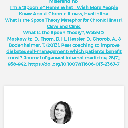
Miserandino
I’m a “Spoonie.” Here’s What I Wish More People
Knew About Chronic Illness, Healthline
What Is the Spoon Theory Metaphor for Chronic Illness?,
Cleveland Clinic
What Is the Spoon Theory?, WebMD
Moskowitz, D., Thom, D. H., Hessler, D., Ghorob, A., &
Bodenheimer, T. (2013). Peer coaching to improve
diabetes self-management: which patients benefit
most?. Journal of general internal medicine, 28(7),
938–942. https://doi.org/10.1007/s11606-013-2367-7