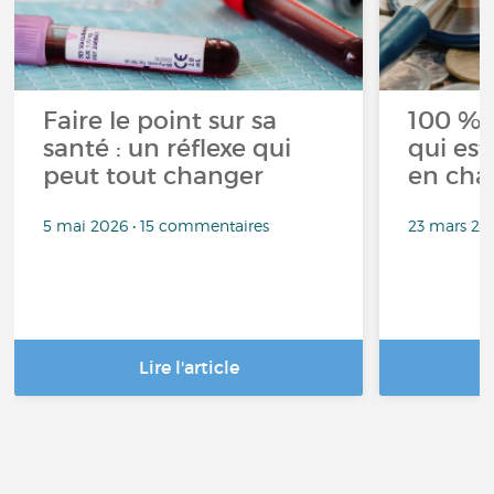
Faire le point sur sa
100 % 
santé : un réflexe qui
qui est
peut tout changer
en cha
5 mai 2026 • 15 commentaires
23 mars 20
Lire l'article