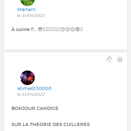
Marterri
le 23/04/2022
À suivre !?… 😳😵‍💫🤨😮‍💨🤭🙃😚☹️😨🤯
ahmedt30000
le 23/04/2022
BONJOUR CANDICE
SUR LA THEORIE DES CUILLERES