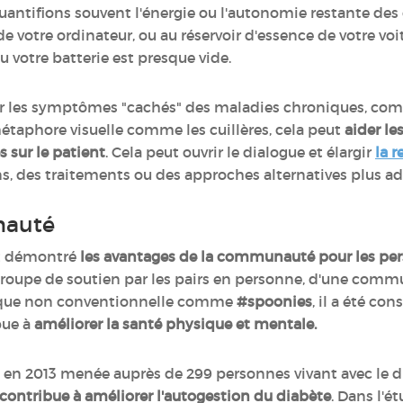
uantifions souvent l'énergie ou l'autonomie restante des
e votre ordinateur, ou au réservoir d'essence de votre vo
ou votre batterie est presque vide.
ifier les symptômes "cachés" des maladies chroniques, com
étaphore visuelle comme les cuillères, cela peut
aider l
s sur le patient
. Cela peut ouvrir le dialogue et élargir
la 
ns, des traitements ou des approches alternatives plus a
nauté
t démontré
les avantages de la communauté pour les per
un groupe de soutien par les pairs en personne, d'une c
que non conventionnelle comme
#spoonies
, il a été co
bue à
améliorer la santé physique et mentale.
 en 2013 menée auprès de 299 personnes vivant avec l
 contribue à améliorer l'autogestion du diabète
. Dans l'é