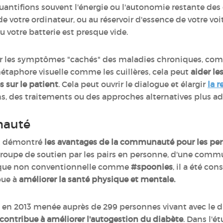
uantifions souvent l'énergie ou l'autonomie restante des
e votre ordinateur, ou au réservoir d'essence de votre vo
ou votre batterie est presque vide.
ifier les symptômes "cachés" des maladies chroniques, com
étaphore visuelle comme les cuillères, cela peut
aider l
s sur le patient
. Cela peut ouvrir le dialogue et élargir
la 
ns, des traitements ou des approches alternatives plus a
nauté
t démontré
les avantages de la communauté pour les per
un groupe de soutien par les pairs en personne, d'une c
que non conventionnelle comme
#spoonies
, il a été co
bue à
améliorer la santé physique et mentale.
 en 2013 menée auprès de 299 personnes vivant avec l
 contribue à améliorer l'autogestion du diabète
. Dans l'é