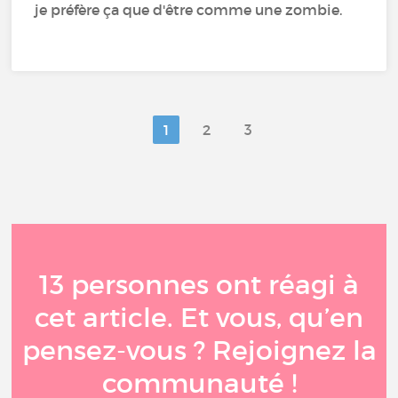
je préfère ça que d'être comme une zombie.
1
2
3
13 personnes ont réagi à
cet article. Et vous, qu’en
pensez-vous ? Rejoignez la
communauté !