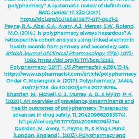
polypharmacy? A systematic review of definitions.
BMC Geriatr
17
, 230 (2017).
https://doi.org/10.1186/s12877-017-0621-2
Payne, R.A., Abel, G.A., Avery, A.J., Mercer, S.W., Roland,
M.O. (2014.). Is polypharmacy always hazardous? A
retrospective cohort analysis using linked electronic
health records from primary and secondary care.
British Journal of Clinical Pharmacology, 77
(6), 1073-
1082. https://doi.org/10.1111/bcp.12292
Polypharmacy (2017).
US Pharmacist, 42
(6): 13-14.
https://www.uspharmacist.com/article/polypharmacy
Onder G, Marengoni A. (2017). Polypharmacy.
JAMA,
318
(17):1728. doi:10.1001/jama.2017.15764
Khezrian, M., McNeil, C. J., Murray, A. D., & Myint, P. K.
(2020). An overview of prevalence, determinants and
health outcomes of polypharmacy. Therapeutic
advances in drug safety, 11, 2042098620933741.
https://doi.org/10.1177/2042098620933741
Duerden, M., Avery, T., Payne, R., & King's Fund
(London, England),. (2013). Polypharmacy and