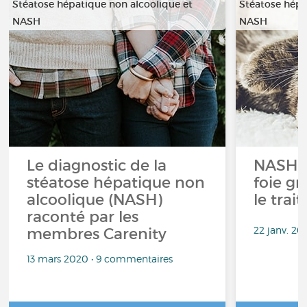
Stéatose hépatique non alcoolique et
Stéatose hépa
NASH
NASH
Le diagnostic de la
NASH, 
stéatose hépatique non
foie g
alcoolique (NASH)
le trai
raconté par les
22 janv. 2
membres Carenity
13 mars 2020 • 9 commentaires