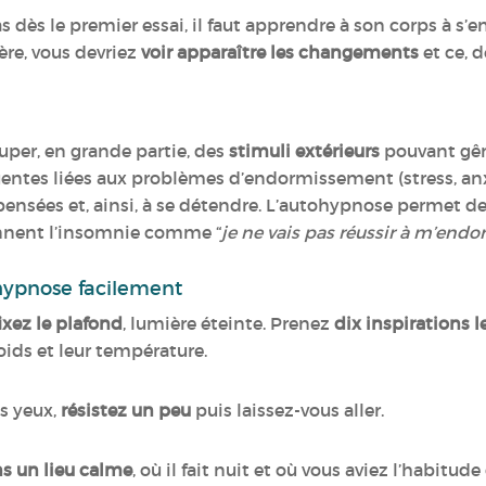
 dès le premier essai, il faut apprendre à son corps à s’
ère, vous devriez
voir apparaître les changements
et ce, 
per, en grande partie, des
stimuli extérieurs
pouvant gên
équentes liées aux problèmes d’endormissement (stress, an
 pensées et, ainsi, à se détendre. L’autohypnose permet d
nnent l’insomnie comme “
je ne vais pas réussir à m’endo
hypnose facilement
fixez le plafond
, lumière éteinte. Prenez
dix inspirations l
ids et leur température.
es yeux,
résistez un peu
puis laissez-vous aller.
s un lieu calme
, où il fait nuit et où vous aviez l’habitu