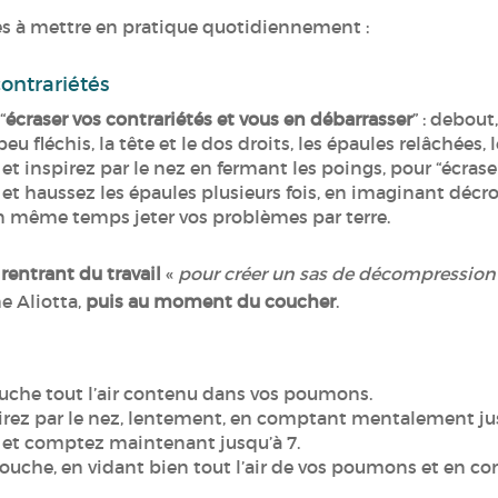
es à mettre en pratique quotidiennement :
ontrariétés
“
écraser vos contrariétés et vous en débarrasser
” : debout
eu fléchis, la tête et le dos droits, les épaules relâchées,
et inspirez par le nez en fermant les poings, pour “écrase
et haussez les épaules plusieurs fois, en imaginant décroc
en même temps jeter vos problèmes par terre.
rentrant du travail
«
pour créer un sas de décompression 
e Aliotta,
puis au moment du coucher
.
ouche tout l’air contenu dans vos poumons.
irez par le nez, lentement, en comptant mentalement ju
n et comptez maintenant jusqu’à 7.
a bouche, en vidant bien tout l’air de vos poumons et en c