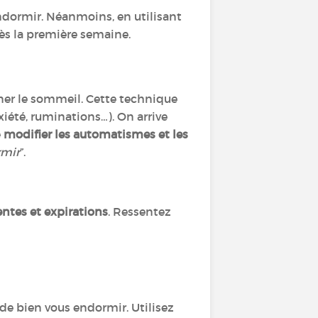
endormir. Néanmoins, en utilisant
dès la première semaine.
er le sommeil. Cette technique
xiété, ruminations…). On arrive
e
modifier les automatismes et les
rmir
”.
entes et expirations
. Ressentez
de de bien vous endormir. Utilisez