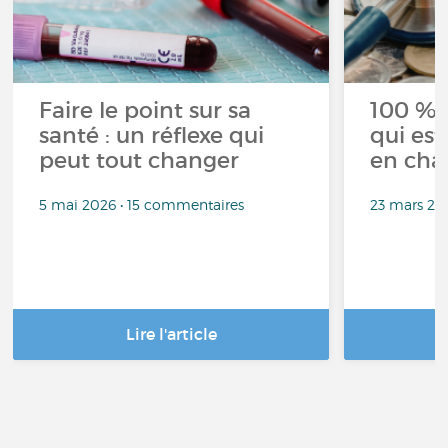
Faire le point sur sa
100 % 
santé : un réflexe qui
qui est
peut tout changer
en cha
5 mai 2026 • 15 commentaires
23 mars 20
Lire l'article