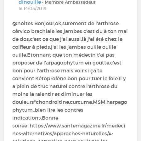
dinouille
• Membre Ambassadeur
le 14/05/2019
@noites‍ Bonjour,ok,surement de l'arthrose
cèrvico brachiale,les jambes c'est du à ton mal
de dos,c'est ce que j'ai aussi,là j'ai été chez le
coiffeur à pieds,j'ai les jambes ouille ouille
ouille.Etonnant que ton médecin t'ai pas
proposer de l'arpagophytum en goutte,c'est
bon pour l'arthrose mais voir si ça te
convient.Kétoproféne bon pour tuer le foie.Il y
a plein de truc naturel contre l'arthrose du
moins la ralentir et diminuer les
douleurs"chondroitine,curcuma,MSM,harpago
phytum,.bien lire les contres
indications.Bonne
soirée https://www.santemagazine.fr/medeci
nes-alternatives/approches-naturelles/4-