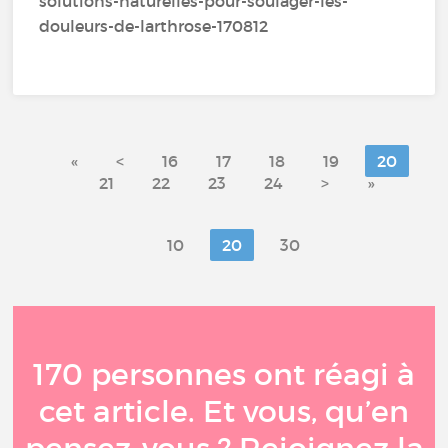
solutions-naturelles-pour-soulager-les-
douleurs-de-larthrose-170812
«
<
16
17
18
19
20
21
22
23
24
>
»
10
20
30
170 personnes ont réagi à
cet article. Et vous, qu’en