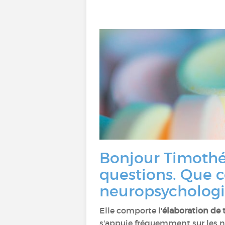
Bonjour Timothée
questions. Que 
neuropsychologi
Elle comporte l'
élaboration de 
s'appuie fréquemment sur les ne