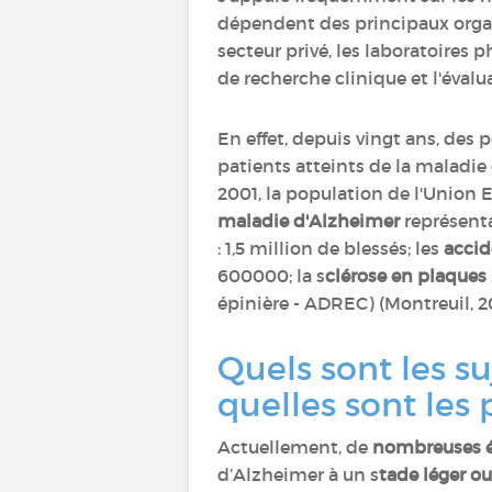
dépendent des principaux organ
secteur privé, les laboratoires
de recherche clinique et l'éval
En effet, depuis vingt ans, des 
patients atteints de la maladie
2001, la population de l'Union 
maladie d'Alzheimer
représentai
: 1,5 million de blessés; les
accid
600000; la s
clérose en plaques
épinière - ADREC) (Montreuil, 2
Quels sont les su
quelles sont les 
Actuellement, de
nombreuses é
d’Alzheimer à un s
tade léger o