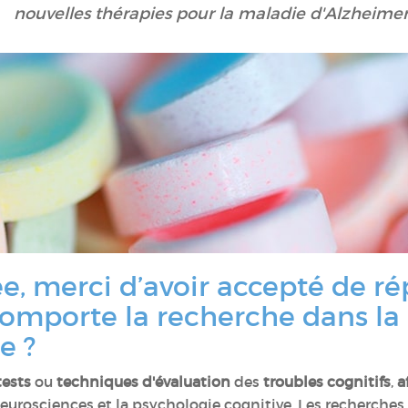
nouvelles thérapies pour la maladie d'Alzheimer
, merci d’avoir accepté de r
comporte la recherche dans la
e ?
tests
ou
techniques d'évaluation
des
troubles cognitifs
,
a
urosciences et la psychologie cognitive. Les recherches 