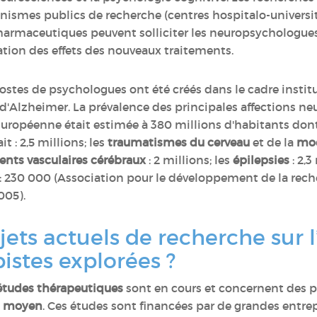
ismes publics de recherche (centres hospitalo-universit
 pharmaceutiques peuvent solliciter les neuropsychologue
uation des effets des nouveaux traitements.
postes de psychologues ont été créés dans le cadre instit
 d'Alzheimer. La prévalence des principales affections n
Européenne était estimée à 380 millions d'habitants dont
t : 2,5 millions; les
traumatismes du cerveau
et de la
moe
ents vasculaires cérébraux
: 2 millions; les
épilepsies
: 2,3
: 230 000 (Association pour le développement de la reche
005).
jets actuels de recherche sur l
pistes explorées ?
tudes thérapeutiques
sont en cours et concernent des p
u moyen
. Ces études sont financées par de grandes entre