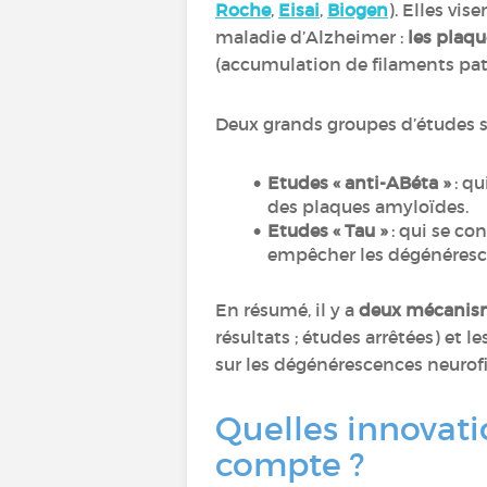
Roche
,
Eisai
,
Biogen
). Elles vis
maladie d’Alzheimer :
les plaq
(accumulation de filaments path
Deux grands groupes d’études so
Etudes « anti-ABéta »
: qu
des plaques amyloïdes.
Etudes « Tau »
: qui se co
empêcher les dégénéresce
En résumé, il y a
deux mécanism
résultats ; études arrêtées) et
sur les dégénérescences neurofib
Quelles innovati
compte ?