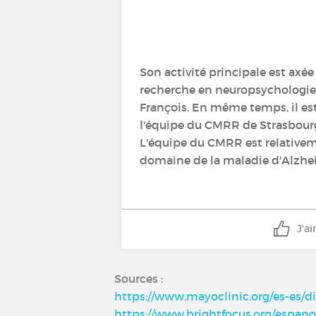
Son activité principale est axée
recherche en neuropsychologie (P
François. En même temps, il est 
l'équipe du CMRR de Strasbourg
L'équipe du CMRR est relativemen
domaine de la maladie d'Alzhei
J'a
Sources :
https://www.mayoclinic.org/es-es/d
https://www.brightfocus.org/espano