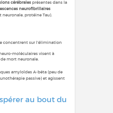
sions cérébrales
présentes dans la
escences neurofibrillaires
t neuronale, protéine Tau).
 concentrent sur l’élimination
 neuro-moléculaires visent à
es de mort neuronale.
laques amyloïdes A-béta (peu de
munothérapie passive) et agissent
espérer au bout du