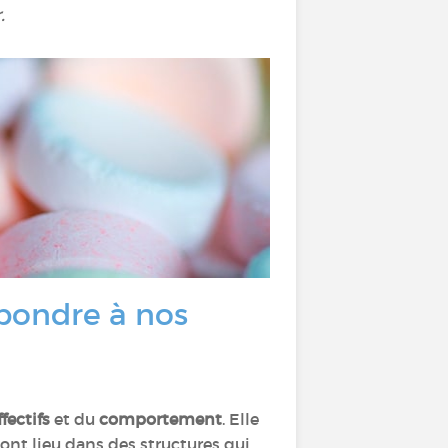
.
épondre à nos
ffectifs
et du
comportement
. Elle
ont lieu dans des structures qui