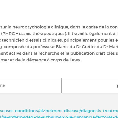
 sur la neuropsychologie clinique, dans le cadre de la co
HRC + essais thérapeutiques). Il travaille également à l'
technicien d'essais cliniques, principalement pour les ét
, composée du professeur Blanc, du Dr Cretin, du Dr Mart
t active dans la recherche et la publication d'articles sc
mer et de la démence à corps de Lewy.
ime
iseases-conditions/alzheimers-disease/diagnosis-treat
l/la-enfermedad-de-alzheimer-y-la-demencia/factores-d