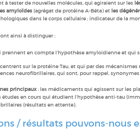
ent à tester de nouvelles molécules, qui agiraient sur les
lé
ues amyloïdes
(agrégat de protéine A-Béta) et
les dégénér
ologiques dans le corps cellulaire ; indicateur de la mor
nt ainsi à distinguer :
i prennent en compte l’hypothèse amyloidienne et qui se
ncentrent sur la protéine Tau, et qui par des mécanismes
nces neurofibrillaires, qui sont, pour rappel, synonym
es principaux
: les médicaments qui agissent sur les p
 les études en cours qui étudient l’hypothèse anti-tau (im
rillaires (résultats en attente).
ons / résultats pouvons-nous 