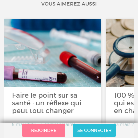
VOUS AIMEREZ AUSSI
Faire le point sur sa
100 % 
santé : un réflexe qui
qui est
peut tout changer
en cha
5 mai 2026 • 15 commentaires
23 mars 20
REJOINDRE
SE CONNECTER