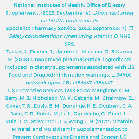
National Institutes of Health, Office of Dietary
Supplements. (2025, September 4).
Iron: fact sheet
for health professionals
.
Specialist Pharmacy Service. (2022, September 7).
Safety considerations when using vitamin D
. NHS
SPS.
Tucker, J., Fischer, T., Upjohn, L., Mazzera, D., & Kumar,
M. (2018). Unapproved pharmaceutical ingredients
included in dietary supplements associated with US
Food and Drug Administration warnings.
JAMA
network open
,
1
(6), e183337-e183337.
U
S Preventive Services Task Force, Mangione, C. M.,
Barry, M. J., Nicholson, W. K., Cabana, M., Chelmow, D.,
Coker, T. R., Davis, E. M., Donahue, K. E., Doubeni, C. A.,
Jaén, C. R., Kubik, M., Li, L., Ogedegbe, G., Pbert, L.,
Ruiz, J. M., Stevermer, J., & Wong, J. B. (2022). Vitamin,
Mineral, and Multivitamin Supplementation to
Prevent Cardiovascular Disease and Cancer: US