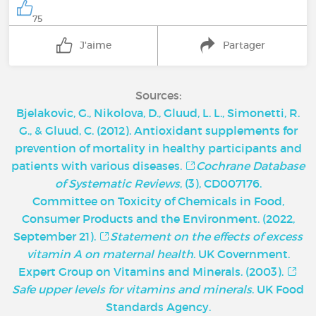
75
J'aime
Partager
Sources:
Bjelakovic, G., Nikolova, D., Gluud, L. L., Simonetti, R.
G., & Gluud, C. (2012). Antioxidant supplements for
prevention of mortality in healthy participants and
patients with various diseases.
Cochrane Database
of Systematic Reviews
, (3), CD007176.
Committee on Toxicity of Chemicals in Food,
Consumer Products and the Environment. (2022,
September 21).
Statement on the effects of excess
vitamin A on maternal health
. UK Government.
Expert Group on Vitamins and Minerals. (2003).
Safe upper levels for vitamins and minerals
. UK Food
Standards Agency.