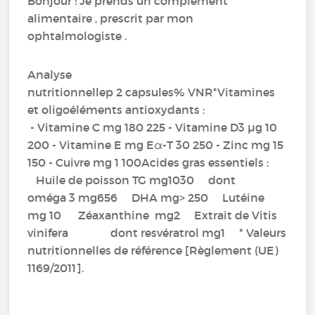
Bonjour ! Je prends un complément
alimentaire , prescrit par mon
ophtalmologiste .
Analyse
nutritionnellep 2 capsules% VNR*Vitamines
et oligoéléments antioxydants :
- Vitamine C mg 180 225 - Vitamine D3 µg 10
200 - Vitamine E mg Eα-T 30 250 - Zinc mg 15
150 - Cuivre mg 1 100Acides gras essentiels :
Huile de poisson TG mg1030 dont
oméga 3 mg656 DHA mg> 250 Lutéine
mg 10 Zéaxanthine mg2 Extrait de Vitis
vinifera dont resvératrol mg1 * Valeurs
nutritionnelles de référence [Règlement (UE)
1169/2011].