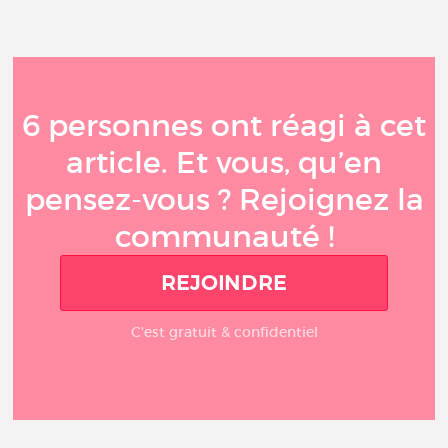
6 personnes ont réagi à cet
article. Et vous, qu’en
pensez-vous ? Rejoignez la
communauté !
REJOINDRE
C'est gratuit & confidentiel